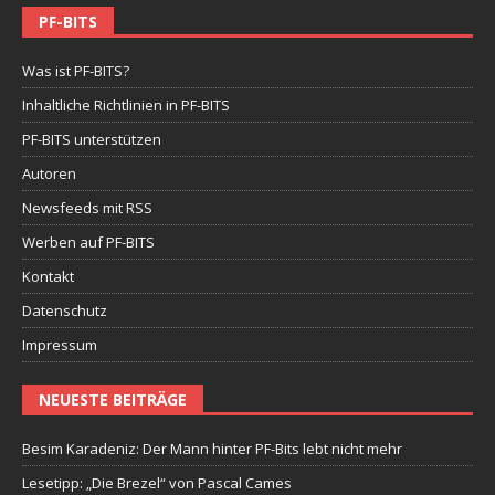
PF-BITS
Was ist PF-BITS?
Inhaltliche Richtlinien in PF-BITS
PF-BITS unterstützen
Autoren
Newsfeeds mit RSS
Werben auf PF-BITS
Kontakt
Datenschutz
Impressum
NEUESTE BEITRÄGE
Besim Karadeniz: Der Mann hinter PF-Bits lebt nicht mehr
Lesetipp: „Die Brezel“ von Pascal Cames