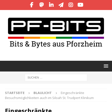
STARTSEITE
BLAULICHT
Eingeschränkte
Besuchsmöglichkeiten auch im Siloah St. Trudpert Klinikum
Eingeschränkte