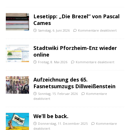
Lesetipp: „Die Brezel“ von Pascal
Cames
Samstag, 6. Juni 2026
Kommentare deaktiviert
Stadtwiki Pforzheim-Enz wieder
online
Freitag, 8. Mai 2026
Kommentare deaktiviert
Aufzeichnung des 65.
Fasnetsumzugs Dillweißenstein
Sonntag, 15. Februar 2026
Kommentare
deaktiviert
We’ll be back.
Donnerstag, 11. Dezember 2025
Kommentare
deaktiviert