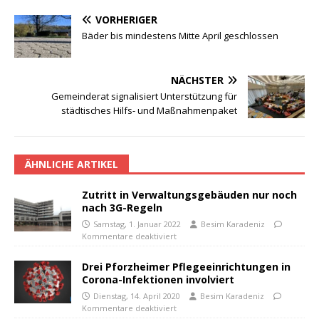
VORHERIGER
Bäder bis mindestens Mitte April geschlossen
NÄCHSTER
Gemeinderat signalisiert Unterstützung für
städtisches Hilfs- und Maßnahmenpaket
ÄHNLICHE ARTIKEL
Zutritt in Verwaltungsgebäuden nur noch
nach 3G-Regeln
Samstag, 1. Januar 2022
Besim Karadeniz
Kommentare deaktiviert
Drei Pforzheimer Pflegeeinrichtungen in
Corona-Infektionen involviert
Dienstag, 14. April 2020
Besim Karadeniz
Kommentare deaktiviert