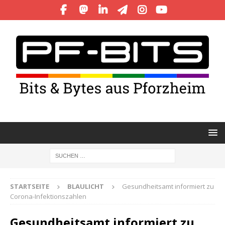
STARTSEITE
BLAULICHT
Gesundheitsamt informiert zu
Corona-Infektionszahlen
Gesundheitsamt informiert zu