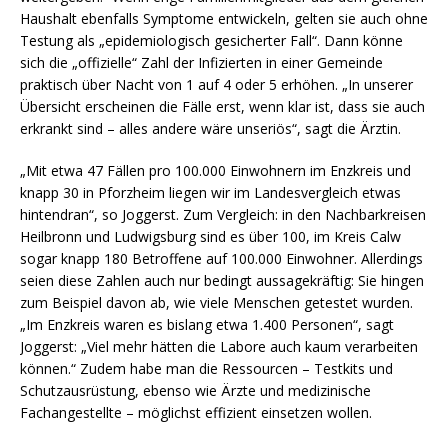
Haushalt ebenfalls Symptome entwickeln, gelten sie auch ohne
Testung als „epidemiologisch gesicherter Fall“. Dann könne
sich die „offizielle“ Zahl der Infizierten in einer Gemeinde
praktisch über Nacht von 1 auf 4 oder 5 erhöhen. „In unserer
Übersicht erscheinen die Fälle erst, wenn klar ist, dass sie auch
erkrankt sind – alles andere wäre unseriös“, sagt die Ärztin.
„Mit etwa 47 Fällen pro 100.000 Einwohnern im Enzkreis und
knapp 30 in Pforzheim liegen wir im Landesvergleich etwas
hintendran“, so Joggerst. Zum Vergleich: in den Nachbarkreisen
Heilbronn und Ludwigsburg sind es über 100, im Kreis Calw
sogar knapp 180 Betroffene auf 100.000 Einwohner. Allerdings
seien diese Zahlen auch nur bedingt aussagekräftig: Sie hingen
zum Beispiel davon ab, wie viele Menschen getestet wurden.
„Im Enzkreis waren es bislang etwa 1.400 Personen“, sagt
Joggerst: „Viel mehr hätten die Labore auch kaum verarbeiten
können.“ Zudem habe man die Ressourcen – Testkits und
Schutzausrüstung, ebenso wie Ärzte und medizinische
Fachangestellte – möglichst effizient einsetzen wollen.