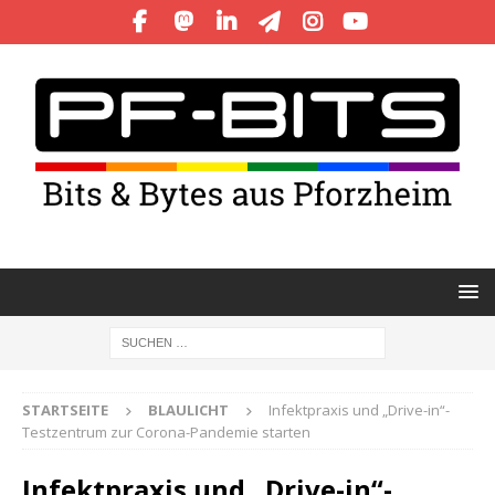
STARTSEITE
BLAULICHT
Infektpraxis und „Drive-in“-
Testzentrum zur Corona-Pandemie starten
Infektpraxis und „Drive-in“-