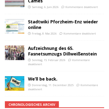
Cames
Samstag, 6. Juni 2026
Kommentare deaktiviert
Stadtwiki Pforzheim-Enz wieder
online
Freitag, 8. Mai 2026
Kommentare deaktiviert
Aufzeichnung des 65.
Fasnetsumzugs Dillweißenstein
Sonntag, 15. Februar 2026
Kommentare
deaktiviert
We’ll be back.
Donnerstag, 11. Dezember 2025
Kommentare
deaktiviert
CHRONOLOGISCHES ARCHIV