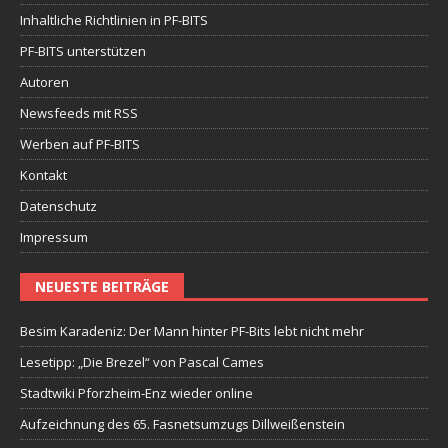
Inhaltliche Richtlinien in PF-BITS
PF-BITS unterstützen
Autoren
Newsfeeds mit RSS
Werben auf PF-BITS
Kontakt
Datenschutz
Impressum
NEUESTE BEITRÄGE
Besim Karadeniz: Der Mann hinter PF-Bits lebt nicht mehr
Lesetipp: „Die Brezel“ von Pascal Cames
Stadtwiki Pforzheim-Enz wieder online
Aufzeichnung des 65. Fasnetsumzugs Dillweißenstein