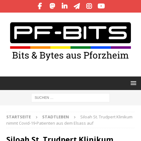
STARTSEITE
STADTLEBEN
Siloah St. Trudpert Klinikum
nimmt Covid-19-Patienten aus dem Elsass auf
Siloah St. Trudpert Klinikum