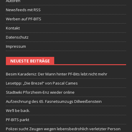
Autoren
Newsfeeds mit RSS
Werben auf PF-BITS
Kontakt
Datenschutz
Impressum
NEUESTE BEITRÄGE
Besim Karadeniz: Der Mann hinter PF-Bits lebt nicht mehr
Lesetipp: „Die Brezel“ von Pascal Cames
Stadtwiki Pforzheim-Enz wieder online
Aufzeichnung des 65. Fasnetsumzugs Dillweißenstein
We’ll be back.
PF-BITS parkt
Polizei sucht Zeugen wegen lebensbedrohlich verletzter Person