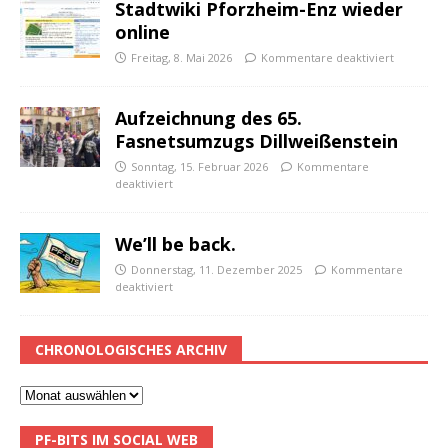
Stadtwiki Pforzheim-Enz wieder
online
Freitag, 8. Mai 2026
Kommentare deaktiviert
Aufzeichnung des 65.
Fasnetsumzugs Dillweißenstein
Sonntag, 15. Februar 2026
Kommentare
deaktiviert
We’ll be back.
Donnerstag, 11. Dezember 2025
Kommentare
deaktiviert
CHRONOLOGISCHES ARCHIV
PF-BITS IM SOCIAL WEB