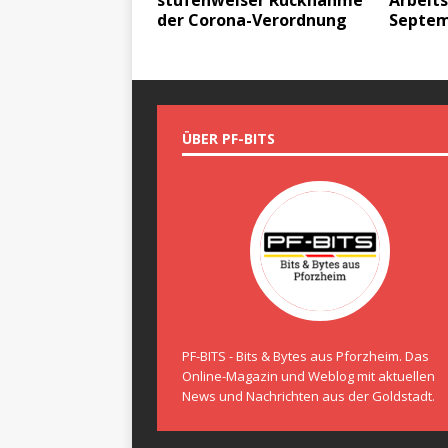
stufenweiser Rücknahme
Arbeits
der Corona-Verordnung
Septem
ÜBER PF-BITS
PF-BITS - Bits & Bytes aus Pforzheim. Das
Online-Magazin und Weblog mit aktuellen
News und Nachrichten aus der Goldstadt.