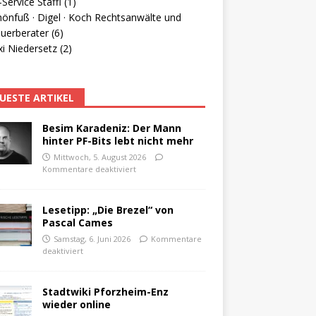
Service Staffl (1)
hönfuß · Digel · Koch Rechtsanwälte und
uerberater (6)
i Niedersetz (2)
UESTE ARTIKEL
Besim Karadeniz: Der Mann
hinter PF-Bits lebt nicht mehr
Mittwoch, 5. August 2026
Kommentare deaktiviert
Lesetipp: „Die Brezel“ von
Pascal Cames
Samstag, 6. Juni 2026
Kommentare
deaktiviert
Stadtwiki Pforzheim-Enz
wieder online