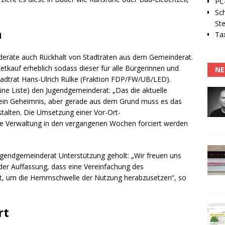
PC-
Sc
Ste
n
Tax
deräte auch Rückhalt von Stadträten aus dem Gemeinderat.
etkauf erheblich sodass dieser für alle Bürgerinnen und
NE
Stadtrat Hans-Ulrich Rülke (Fraktion FDP/FW/UB/LED).
rüne Liste) den Jugendgemeinderat: „Das die aktuelle
t kein Geheimnis, aber gerade aus dem Grund muss es das
estalten. Die Umsetzung einer Vor-Ort-
die Verwaltung in den vergangenen Wochen forciert werden
Jugendgemeinderat Unterstützung geholt: „Wir freuen uns
s der Auffassung, dass eine Vereinfachung des
st, um die Hemmschwelle der Nutzung herabzusetzen“, so
rt