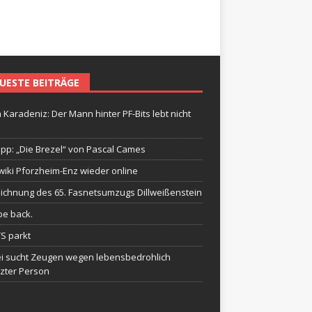
UESTE BEITRÄGE
 Karadeniz: Der Mann hinter PF-Bits lebt nicht
ipp: „Die Brezel“ von Pascal Cames
wiki Pforzheim-Enz wieder online
ichnung des 65. Fasnetsumzugs Dillweißenstein
be back.
TS parkt
ei sucht Zeugen wegen lebensbedrohlich
tzter Person