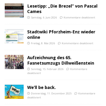
Lesetipp: „Die Brezel“ von Pascal
Cames
Samstag, 6. Juni 2026
Kommentare deaktiviert
Stadtwiki Pforzheim-Enz wieder
online
Freitag, 8. Mai 2026
Kommentare deaktiviert
Aufzeichnung des 65.
Fasnetsumzugs Dillweißenstein
Sonntag, 15. Februar 2026
Kommentare
deaktiviert
We’ll be back.
Donnerstag, 11. Dezember 2025
Kommentare
deaktiviert