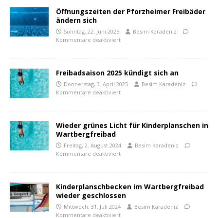
Öffnungszeiten der Pforzheimer Freibäder
ändern sich
Sonntag, 22. Juni 2025
Besim Karadeniz
Kommentare deaktiviert
Freibadsaison 2025 kündigt sich an
Donnerstag, 3. April 2025
Besim Karadeniz
Kommentare deaktiviert
Wieder grünes Licht für Kinderplanschen in
Wartbergfreibad
Freitag, 2. August 2024
Besim Karadeniz
Kommentare deaktiviert
Kinderplanschbecken im Wartbergfreibad
wieder geschlossen
Mittwoch, 31. Juli 2024
Besim Karadeniz
Kommentare deaktiviert