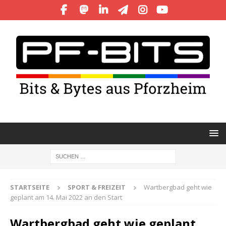
STARTSEITE
SPORT & FREIZEIT
Wartbergbad geht wie
geplant am 14. Mai 2022 an den Start
Wartbergbad geht wie geplant