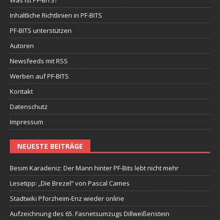
Inhaltliche Richtlinien in PF-BITS
PF-BITS unterstützen
Autoren
Newsfeeds mit RSS
Werben auf PF-BITS
Kontakt
Datenschutz
Impressum
NEUESTE BEITRÄGE
Besim Karadeniz: Der Mann hinter PF-Bits lebt nicht mehr
Lesetipp: „Die Brezel“ von Pascal Cames
Stadtwiki Pforzheim-Enz wieder online
Aufzeichnung des 65. Fasnetsumzugs Dillweißenstein