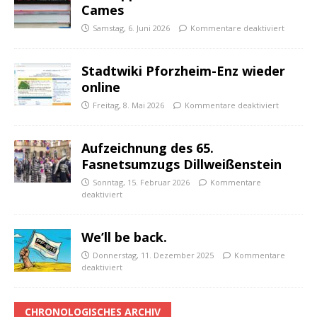
Cames
Samstag, 6. Juni 2026
Kommentare deaktiviert
Stadtwiki Pforzheim-Enz wieder
online
Freitag, 8. Mai 2026
Kommentare deaktiviert
Aufzeichnung des 65.
Fasnetsumzugs Dillweißenstein
Sonntag, 15. Februar 2026
Kommentare
deaktiviert
We’ll be back.
Donnerstag, 11. Dezember 2025
Kommentare
deaktiviert
CHRONOLOGISCHES ARCHIV