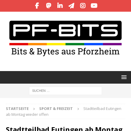
STARTSEITE
SPORT & FREIZEIT
Stadtteilbad Eutingen
ab Montag wieder offen
Stadtteilbad Eutingen ab Montag