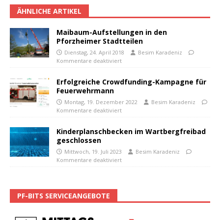
ÄHNLICHE ARTIKEL
Maibaum-Aufstellungen in den
Pforzheimer Stadtteilen
Dienstag, 24. April 2018
Besim Karadeniz
Kommentare deaktiviert
Erfolgreiche Crowdfunding-Kampagne für
Feuerwehrmann
Montag, 19. Dezember 2022
Besim Karadeniz
Kommentare deaktiviert
Kinderplanschbecken im Wartbergfreibad
geschlossen
Mittwoch, 19. Juli 2023
Besim Karadeniz
Kommentare deaktiviert
PF-BITS SERVICEANGEBOTE