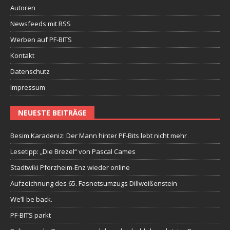
Autoren
Newsfeeds mit RSS
Werben auf PF-BITS
Kontakt
Datenschutz
Impressum
NEUESTE BEITRÄGE
Besim Karadeniz: Der Mann hinter PF-Bits lebt nicht mehr
Lesetipp: „Die Brezel“ von Pascal Cames
Stadtwiki Pforzheim-Enz wieder online
Aufzeichnung des 65. Fasnetsumzugs Dillweißenstein
We’ll be back.
PF-BITS parkt