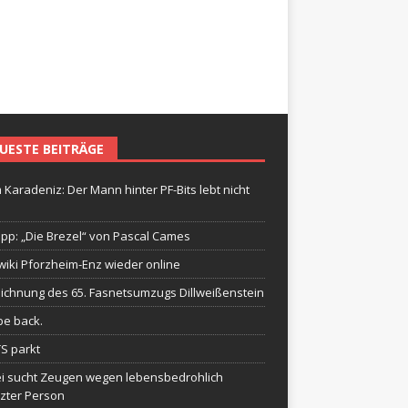
UESTE BEITRÄGE
 Karadeniz: Der Mann hinter PF-Bits lebt nicht
ipp: „Die Brezel“ von Pascal Cames
wiki Pforzheim-Enz wieder online
ichnung des 65. Fasnetsumzugs Dillweißenstein
be back.
TS parkt
ei sucht Zeugen wegen lebensbedrohlich
tzter Person