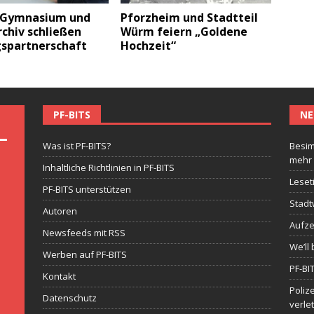
-Gymnasium und
Pforzheim und Stadtteil
chiv schließen
Würm feiern „Goldene
gspartnerschaft
Hochzeit“
PF-BITS
NE
Was ist PF-BITS?
Besim
mehr
Inhaltliche Richtlinien in PF-BITS
Leset
PF-BITS unterstützen
Stadt
Autoren
Aufze
Newsfeeds mit RSS
We’ll 
Werben auf PF-BITS
PF-BI
Kontakt
Poliz
Datenschutz
verle