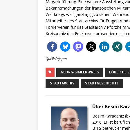
Magazinführung. Eine weitere Ausstellung z
Bekanntmachungen der franzöischen Militär
Weltkriegs war ganztägig zu sehen. Während 
Mitarbeiter des Stadtarchivs für Fragen run
Förderverein für das Stadtarchiv Pforzheim wa
Kreisarchiv des Enzkreises präsentierte sich 
Quelle(n): pm
GEORG-SIMLER-PREIS
LÖBLICHE 
STADTARCHIV
STADTGESCHICHTE
Über Besim Kar
Besim Karadeniz (bk
2016. Er ist berufli
BITS betreut er meh