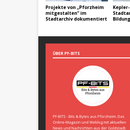
Projekte von „Pforzheim
Kepler
mitgestalten“ im
Stadtar
Stadtarchiv dokumentiert
Bildun
ÜBER PF-BITS
PF-BITS - Bits & Bytes aus Pforzheim. Das
Online-Magazin und Weblog mit aktuellen
News und Nachrichten aus der Goldstadt.