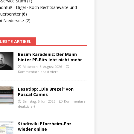
Service Staffl (1)
hönfuß · Digel · Koch Rechtsanwälte und
uerberater (6)
i Niedersetz (2)
UESTE ARTIKEL
Besim Karadeniz: Der Mann
hinter PF-Bits lebt nicht mehr
Mittwoch, 5. August 2026
Kommentare deaktiviert
Lesetipp: „Die Brezel“ von
Pascal Cames
Samstag, 6. Juni 2026
Kommentare
deaktiviert
Stadtwiki Pforzheim-Enz
wieder online