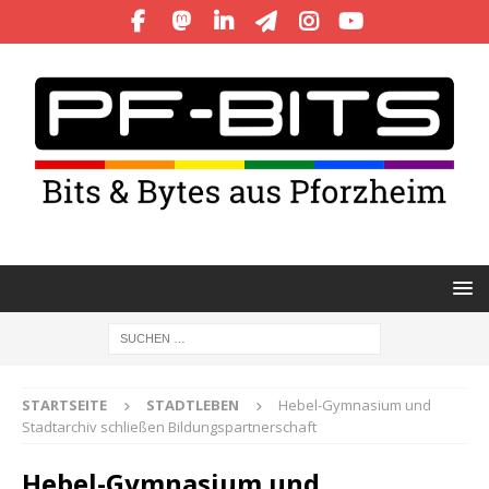
STARTSEITE
STADTLEBEN
Hebel-Gymnasium und
Stadtarchiv schließen Bildungspartnerschaft
Hebel-Gymnasium und