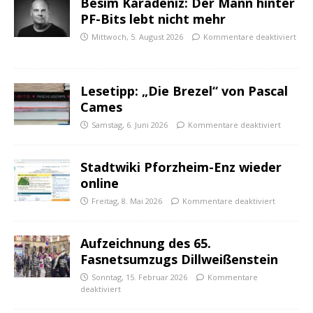
Besim Karadeniz: Der Mann hinter
PF-Bits lebt nicht mehr
Mittwoch, 5. August 2026
Kommentare deaktiviert
Lesetipp: „Die Brezel“ von Pascal
Cames
Samstag, 6. Juni 2026
Kommentare deaktiviert
Stadtwiki Pforzheim-Enz wieder
online
Freitag, 8. Mai 2026
Kommentare deaktiviert
Aufzeichnung des 65.
Fasnetsumzugs Dillweißenstein
Sonntag, 15. Februar 2026
Kommentare
deaktiviert