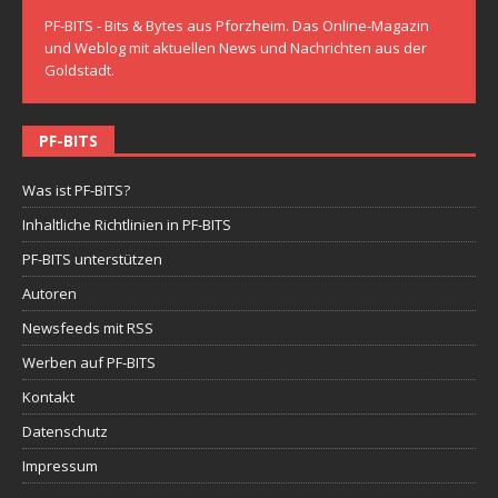
PF-BITS - Bits & Bytes aus Pforzheim. Das Online-Magazin
und Weblog mit aktuellen News und Nachrichten aus der
Goldstadt.
PF-BITS
Was ist PF-BITS?
Inhaltliche Richtlinien in PF-BITS
PF-BITS unterstützen
Autoren
Newsfeeds mit RSS
Werben auf PF-BITS
Kontakt
Datenschutz
Impressum