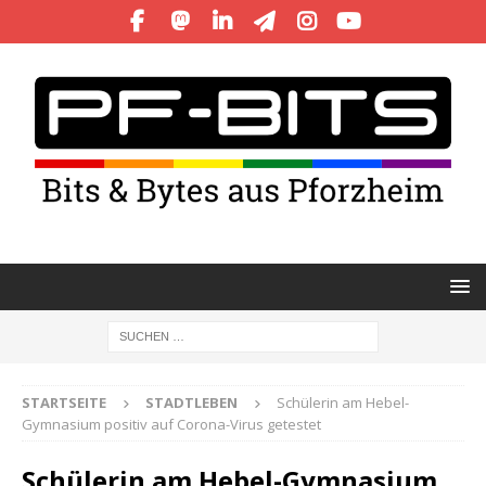
STARTSEITE
STADTLEBEN
Schülerin am Hebel-
Gymnasium positiv auf Corona-Virus getestet
Schülerin am Hebel-Gymnasium