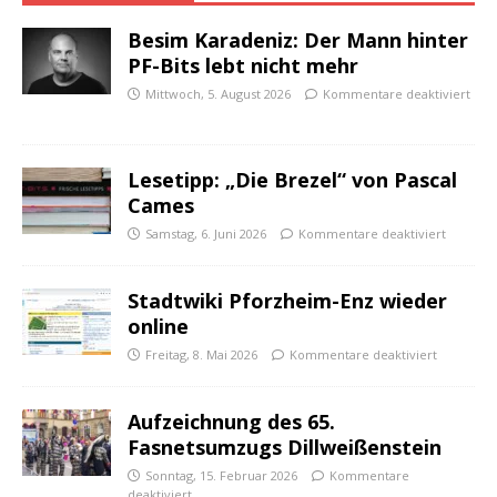
Besim Karadeniz: Der Mann hinter
PF-Bits lebt nicht mehr
Mittwoch, 5. August 2026
Kommentare deaktiviert
Lesetipp: „Die Brezel“ von Pascal
Cames
Samstag, 6. Juni 2026
Kommentare deaktiviert
Stadtwiki Pforzheim-Enz wieder
online
Freitag, 8. Mai 2026
Kommentare deaktiviert
Aufzeichnung des 65.
Fasnetsumzugs Dillweißenstein
Sonntag, 15. Februar 2026
Kommentare
deaktiviert