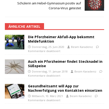
Schülerin am Hebel-Gymnasium positiv auf
Corona-Virus getestet
ÄHNLICHE ARTIKEL
Die Pforzheimer Abfall-App bekommt
Meldefunktion
Donnerstag, 25. Juni 2020
Besim Karadeniz
Kommentare deaktiviert
Auch ein Pforzheimer findet Stecknadel in
Süßspeise
Donnerstag, 11. Januar 2018
Besim Karadeniz
Kommentare deaktiviert
Gesundheitsamt will App zur
Nachverfolgung von Kontakten einsetzen
Mittwoch, 10. März 2021
Besim Karadeniz
Kommentare deaktiviert