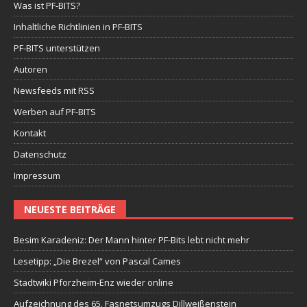
Was ist PF-BITS?
Inhaltliche Richtlinien in PF-BITS
PF-BITS unterstützen
Autoren
Newsfeeds mit RSS
Werben auf PF-BITS
Kontakt
Datenschutz
Impressum
NEUESTE BEITRÄGE
Besim Karadeniz: Der Mann hinter PF-Bits lebt nicht mehr
Lesetipp: „Die Brezel“ von Pascal Cames
Stadtwiki Pforzheim-Enz wieder online
Aufzeichnung des 65. Fasnetsumzugs Dillweißenstein