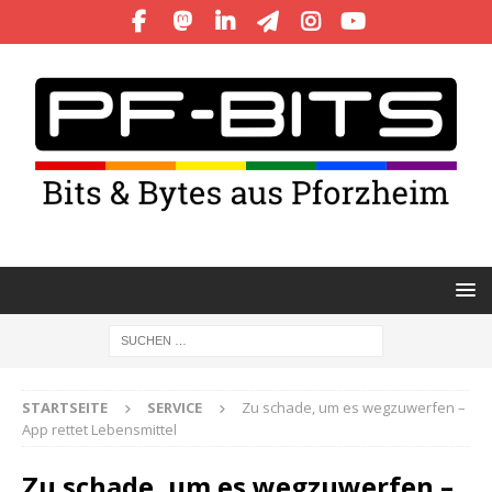
STARTSEITE
SERVICE
Zu schade, um es wegzuwerfen –
App rettet Lebensmittel
Zu schade, um es wegzuwerfen –