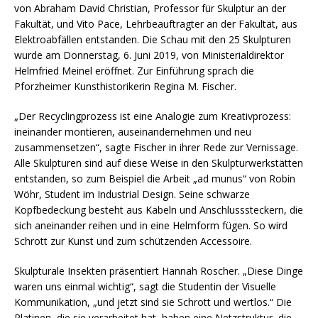
von Abraham David Christian, Professor für Skulptur an der
Fakultät, und Vito Pace, Lehrbeauftragter an der Fakultät, aus
Elektroabfällen entstanden. Die Schau mit den 25 Skulpturen
wurde am Donnerstag, 6. Juni 2019, von Ministerialdirektor
Helmfried Meinel eröffnet. Zur Einführung sprach die
Pforzheimer Kunsthistorikerin Regina M. Fischer.
„Der Recyclingprozess ist eine Analogie zum Kreativprozess:
ineinander montieren, auseinandernehmen und neu
zusammensetzen“, sagte Fischer in ihrer Rede zur Vernissage.
Alle Skulpturen sind auf diese Weise in den Skulpturwerkstätten
entstanden, so zum Beispiel die Arbeit „ad munus“ von Robin
Wöhr, Student im Industrial Design. Seine schwarze
Kopfbedeckung besteht aus Kabeln und Anschlusssteckern, die
sich aneinander reihen und in eine Helmform fügen. So wird
Schrott zur Kunst und zum schützenden Accessoire.
Skulpturale Insekten präsentiert Hannah Roscher. „Diese Dinge
waren uns einmal wichtig“, sagt die Studentin der Visuelle
Kommunikation, „und jetzt sind sie Schrott und wertlos.“ Die
Platinen, die sie verarbeitet hat, haben eine Netzstruktur, die