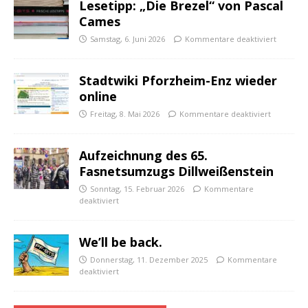
Lesetipp: „Die Brezel“ von Pascal
Cames
Samstag, 6. Juni 2026
Kommentare deaktiviert
Stadtwiki Pforzheim-Enz wieder
online
Freitag, 8. Mai 2026
Kommentare deaktiviert
Aufzeichnung des 65.
Fasnetsumzugs Dillweißenstein
Sonntag, 15. Februar 2026
Kommentare
deaktiviert
We’ll be back.
Donnerstag, 11. Dezember 2025
Kommentare
deaktiviert