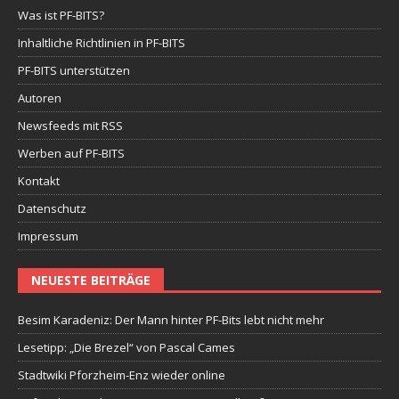
Was ist PF-BITS?
Inhaltliche Richtlinien in PF-BITS
PF-BITS unterstützen
Autoren
Newsfeeds mit RSS
Werben auf PF-BITS
Kontakt
Datenschutz
Impressum
NEUESTE BEITRÄGE
Besim Karadeniz: Der Mann hinter PF-Bits lebt nicht mehr
Lesetipp: „Die Brezel“ von Pascal Cames
Stadtwiki Pforzheim-Enz wieder online