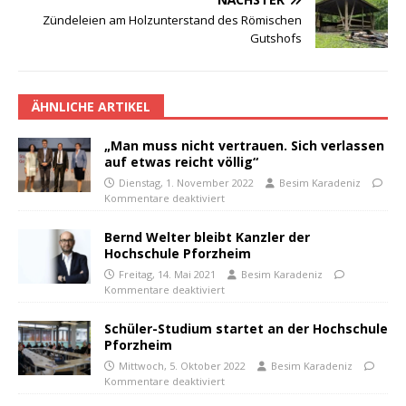
Zündeleien am Holzunterstand des Römischen
Gutshofs
ÄHNLICHE ARTIKEL
„Man muss nicht vertrauen. Sich verlassen
auf etwas reicht völlig“
Dienstag, 1. November 2022
Besim Karadeniz
Kommentare deaktiviert
Bernd Welter bleibt Kanzler der
Hochschule Pforzheim
Freitag, 14. Mai 2021
Besim Karadeniz
Kommentare deaktiviert
Schüler-Studium startet an der Hochschule
Pforzheim
Mittwoch, 5. Oktober 2022
Besim Karadeniz
Kommentare deaktiviert