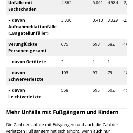
Unfälle mit
4.862
5.061
4.984
-2,0 
Sachschaden
– davon
3.330
3.413
3.329
-2,5
Aufnahmeblattunfälle
(„Bagatellunfälle“)
Verunglückte
675
693
582
-16 
Personen gesamt
– davon Getötete
2
1
1
– davon
105
97
79
-18,6
Schwerverletzte
– davon
568
595
502
-15,6
Leichtverletzte
Mehr Unfälle mit Fußgängern und Kindern
Die Zahl der Unfälle mit Fußgängern und auch die Zahl der
verletzten Fußgängern hat sich erhöht, wenn auch nur