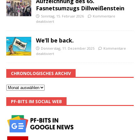
Aufzeichnung des 65.
Fasnetsumzugs Dillweißenstein
Sonntag, 15. Februar 2026
Kommentare
deaktiviert
We’ll be back.
Donnerstag, 11. Dezember 2025
Kommentare
deaktiviert
CHRONOLOGISCHES ARCHIV
PF-BITS IM SOCIAL WEB