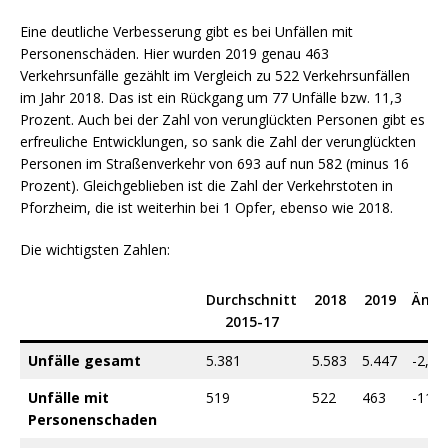
Eine deutliche Verbesserung gibt es bei Unfällen mit
Personenschäden. Hier wurden 2019 genau 463
Verkehrsunfälle gezählt im Vergleich zu 522 Verkehrsunfällen
im Jahr 2018. Das ist ein Rückgang um 77 Unfälle bzw. 11,3
Prozent. Auch bei der Zahl von verunglückten Personen gibt es
erfreuliche Entwicklungen, so sank die Zahl der verunglückten
Personen im Straßenverkehr von 693 auf nun 582 (minus 16
Prozent). Gleichgeblieben ist die Zahl der Verkehrstoten in
Pforzheim, die ist weiterhin bei 1 Opfer, ebenso wie 2018.
Die wichtigsten Zahlen:
Durchschnitt
2018
2019
Ände
2015-17
Unfälle gesamt
5.381
5.583
5.447
-2,4 
Unfälle mit
519
522
463
-11,3
Personenschaden