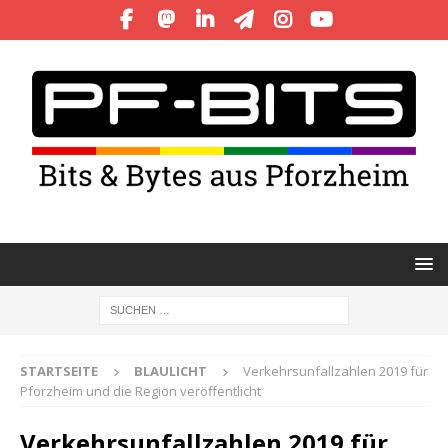
STARTSEITE
BLAULICHT
Verkehrsunfallzahlen 2019 für
Pforzheim und die Region veröffentlicht
Verkehrsunfallzahlen 2019 für