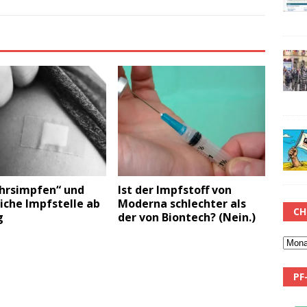
hrsimpfen“ und
Ist der Impfstoff von
iche Impfstelle ab
Moderna schlechter als
CH
g
der von Biontech? (Nein.)
PF