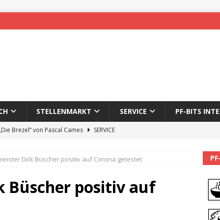
CH
STELLENMARKT
SERVICE
PF-BITS INT
 „Die Brezel“ von Pascal Cames
SERVICE
forzheim-Enz wieder online
STADTLEBEN
PF
eister Dirk Büscher positiv auf Corona getestet
eichnung des 65. Fasnetsumzugs Dillweißenstein
 Büscher positiv auf
]
We’ll be back.
PF-BITS INTERN
Karadeniz: Der Mann hinter PF-Bits lebt nicht mehr
ALLGEMEIN