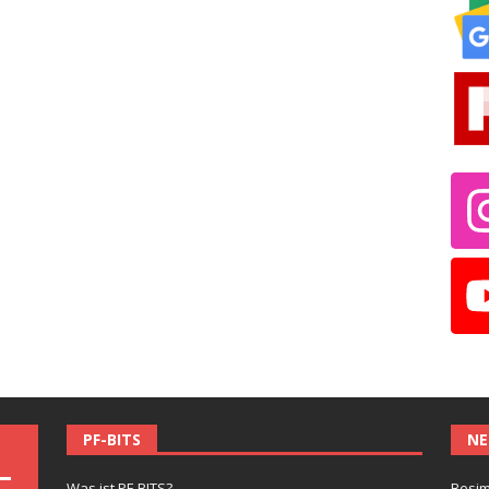
PF-BITS
NE
Was ist PF-BITS?
Besim