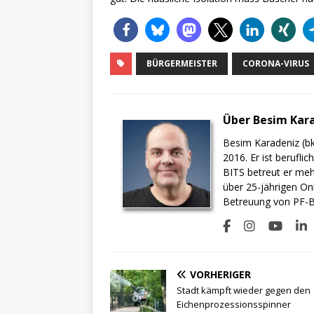
BÜRGERMEISTER
CORONA-VIRUS
Über Besim Kar
Besim Karadeniz (bk
2016. Er ist berufli
BITS betreut er meh
über 25-jährigen On
Betreuung von PF-BI
VORHERIGER
Stadt kämpft wieder gegen den
Eichenprozessionsspinner