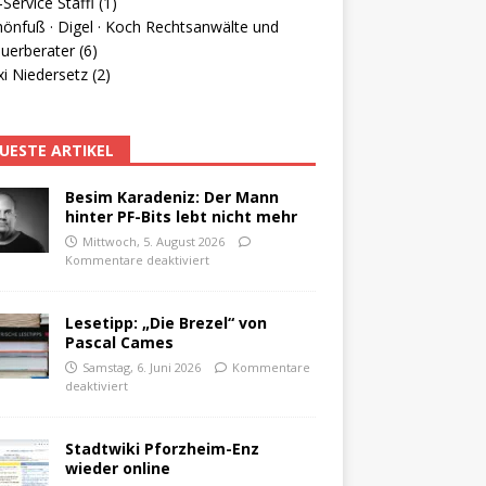
Service Staffl (1)
hönfuß · Digel · Koch Rechtsanwälte und
uerberater (6)
i Niedersetz (2)
UESTE ARTIKEL
Besim Karadeniz: Der Mann
hinter PF-Bits lebt nicht mehr
Mittwoch, 5. August 2026
Kommentare deaktiviert
Lesetipp: „Die Brezel“ von
Pascal Cames
Samstag, 6. Juni 2026
Kommentare
deaktiviert
Stadtwiki Pforzheim-Enz
wieder online