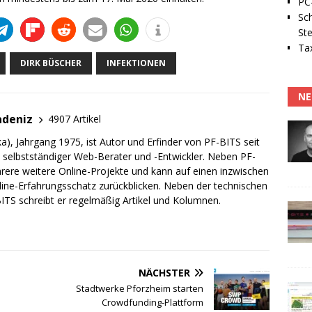
PC-
Sc
Ste
Tax
DIRK BÜSCHER
INFEKTIONEN
NE
adeniz
4907 Artikel
a), Jahrgang 1975, ist Autor und Erfinder von PF-BITS seit
ch selbstständiger Web-Berater und -Entwickler. Neben PF-
rere weitere Online-Projekte und kann auf einen inzwischen
line-Erfahrungsschatz zurückblicken. Neben der technischen
TS schreibt er regelmäßig Artikel und Kolumnen.
NÄCHSTER
Stadtwerke Pforzheim starten
Crowdfunding-Plattform