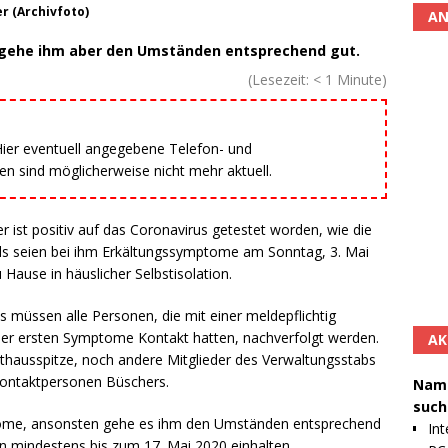
r (Archivfoto)
AN
gehe ihm aber den Umständen entsprechend gut.
(Lesezeit:
< 1
Minute)
 Hier eventuell angegebene Telefon- und
 sind möglicherweise nicht mehr aktuell.
 ist positiv auf das Coronavirus getestet worden, wie die
ls seien bei ihm Erkältungssymptome am Sonntag, 3. Mai
 Hause in häuslicher Selbstisolation.
 müssen alle Personen, die mit einer meldepflichtig
 der ersten Symptome Kontakt hatten, nachverfolgt werden.
AK
thausspitze, noch andere Mitglieder des Verwaltungsstabs
Kontaktpersonen Büschers.
Namh
such
tome, ansonsten gehe es ihm den Umständen entsprechend
Int
un mindestens bis zum 17. Mai 2020 einhalten.