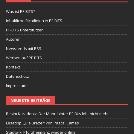
Was ist PF-BITS?
Inhaltliche Richtlinien in PF-BITS
PF-BITS unterstützen
Autoren
Newsfeeds mit RSS
Werben auf PF-BITS
Kontakt
Datenschutz
Impressum
NEUESTE BEITRÄGE
Besim Karadeniz: Der Mann hinter PF-Bits lebt nicht mehr
Lesetipp: „Die Brezel“ von Pascal Cames
Stadtwiki Pforzheim-Enz wieder online