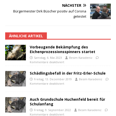
NÄCHSTER
Bürgermeister Dirk Büscher positiv auf Corona
getestet
ÄHNLICHE ARTIKEL
Vorbeugende Bekämpfung des
Eichenprozessionsspinners startet
Samstag, 6. Mai 2023
Besim Karadeniz
Kommentare deaktiviert
Schädlingsbefall in der Fritz-Erler-Schule
Freitag, 13. Dezember 2019
Besim Karadeniz
Kommentare deaktiviert
Auch Grundschule Huchenfeld bereit für
Schulanfang
Freitag, 9. September 2022
Besim Karadeniz
Kommentare deaktiviert