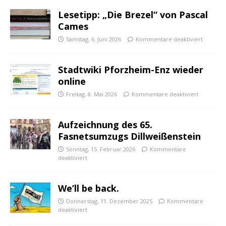
Lesetipp: „Die Brezel“ von Pascal
Cames
Samstag, 6. Juni 2026
Kommentare deaktiviert
Stadtwiki Pforzheim-Enz wieder
online
Freitag, 8. Mai 2026
Kommentare deaktiviert
Aufzeichnung des 65.
Fasnetsumzugs Dillweißenstein
Sonntag, 15. Februar 2026
Kommentare
deaktiviert
We’ll be back.
Donnerstag, 11. Dezember 2025
Kommentare
deaktiviert