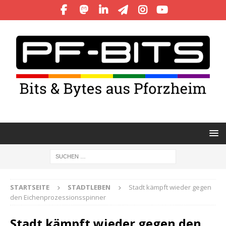
STARTSEITE
STADTLEBEN
Stadt kämpft wieder gegen
den Eichenprozessionsspinner
Stadt kämpft wieder gegen den