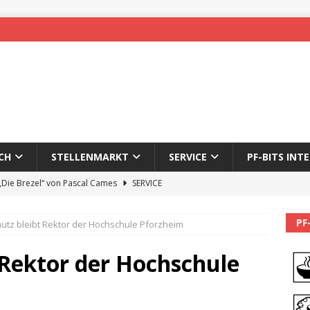
CH
STELLENMARKT
SERVICE
PF-BITS INT
 „Die Brezel“ von Pascal Cames
SERVICE
forzheim-Enz wieder online
STADTLEBEN
PF
Jautz bleibt Rektor der Hochschule Pforzheim
eichnung des 65. Fasnetsumzugs Dillweißenstein
t Rektor der Hochschule
]
We’ll be back.
PF-BITS INTERN
Karadeniz: Der Mann hinter PF-Bits lebt nicht mehr
ALLGEMEIN