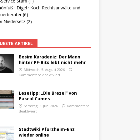
Service Staffl (1)
hönfuß · Digel · Koch Rechtsanwälte und
uerberater (6)
i Niedersetz (2)
UESTE ARTIKEL
Besim Karadeniz: Der Mann
hinter PF-Bits lebt nicht mehr
Mittwoch, 5. August 2026
Kommentare deaktiviert
Lesetipp: „Die Brezel“ von
Pascal Cames
Samstag, 6. Juni 2026
Kommentare
deaktiviert
Stadtwiki Pforzheim-Enz
wieder online