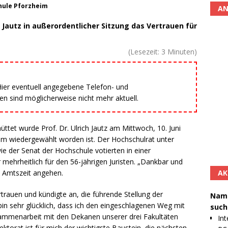
chule Pforzheim
AN
Jautz in außerordentlicher Sitzung das Vertrauen für
(Lesezeit:
3
Minuten)
 Hier eventuell angegebene Telefon- und
 sind möglicherweise nicht mehr aktuell.
ttet wurde Prof. Dr. Ulrich Jautz am Mittwoch, 10. Juni
im wiedergewählt worden ist. Der Hochschulrat unter
e der Senat der Hochschule votierten in einer
mehrheitlich für den 56-jährigen Juristen. „Dankbar und
AK
te Amtszeit angehen.
trauen und kündigte an, die führende Stellung der
Namh
in sehr glücklich, dass ich den eingeschlagenen Weg mit
such
ammenarbeit mit den Dekanen unserer drei Fakultäten
Int
torat ist für mich der wichtigste Baustein, die nächsten