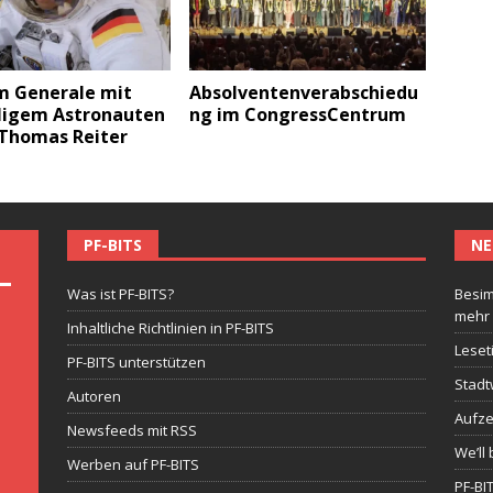
m Generale mit
Absolventenverabschiedu
igem Astronauten
ng im CongressCentrum
. Thomas Reiter
PF-BITS
NE
Was ist PF-BITS?
Besim
mehr
Inhaltliche Richtlinien in PF-BITS
Leset
PF-BITS unterstützen
Stadt
Autoren
Aufze
Newsfeeds mit RSS
We’ll 
Werben auf PF-BITS
PF-BI