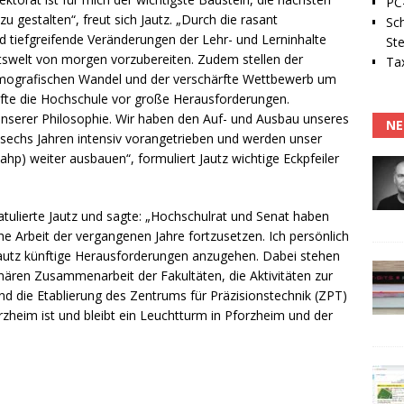
PC-
u gestalten“, freut sich Jautz. „Durch die rasant
Sc
d tiefgreifende Veränderungen der Lehr- und Lerninhalte
Ste
tswelt von morgen vorzubereiten. Zudem stellen der
Tax
mografischen Wandel und der verschärfte Wettbewerb um
fte die Hochschule vor große Herausforderungen.
 unserer Philosophie. Wir haben den Auf- und Ausbau unseres
NE
sechs Jahren intensiv vorangetrieben und werden unser
p) weiter ausbauen“, formuliert Jautz wichtige Eckpfeiler
atulierte Jautz und sagte: „Hochschulrat und Senat haben
iche Arbeit der vergangenen Jahre fortzusetzen. Ich persönlich
autz künftige Herausforderungen anzugehen. Dabei stehen
linären Zusammenarbeit der Fakultäten, die Aktivitäten zur
nd die Etablierung des Zentrums für Präzisionstechnik (ZPT)
rzheim ist und bleibt ein Leuchtturm in Pforzheim und der