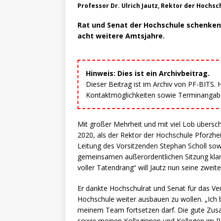
Professor Dr. Ulrich Jautz, Rektor der Hochs
Rat und Senat der Hochschule schenken 
acht weitere Amtsjahre.
Hinweis: Dies ist ein Archivbeitrag.
Dieser Beitrag ist im Archiv von PF-BITS.
Kontaktmöglichkeiten sowie Terminangaben
Mit großer Mehrheit und mit viel Lob überschü
2020, als der Rektor der Hochschule Pforzhe
Leitung des Vorsitzenden Stephan Scholl sowi
gemeinsamen außerordentlichen Sitzung klar 
voller Tatendrang“ will Jautz nun seine zwei
Er dankte Hochschulrat und Senat für das Ver
Hochschule weiter ausbauen zu wollen. „Ich b
meinem Team fortsetzen darf. Die gute Zus
sowie meinen Kolleginnen und Kollegen im Rek