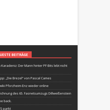
UESTE BEITRÄGE
 Karadeniz: Der Mann hinter PF-Bits lebt nicht
ipp: „Die Brezel“ von Pascal Cames
wiki Pforzheim-Enz wieder online
ichnung des 65. Fasnetsumzugs Dillweißenstein
be back.
TS parkt