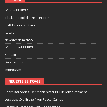
Was ist PF-BITS?
Inhaltliche Richtlinien in PF-BITS
PF-BITS unterstützen
Autoren
Newsfeeds mit RSS
Werben auf PF-BITS
Kontakt
Datenschutz
Impressum
NEUESTE BEITRÄGE
Besim Karadeniz: Der Mann hinter PF-Bits lebt nicht mehr
Lesetipp: „Die Brezel“ von Pascal Cames
Stadtwiki Pforzheim-Enz wieder online