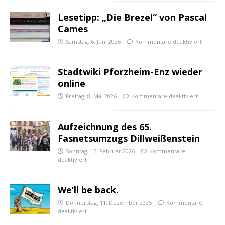
Lesetipp: „Die Brezel“ von Pascal
Cames
Samstag, 6. Juni 2026
Kommentare deaktiviert
Stadtwiki Pforzheim-Enz wieder
online
Freitag, 8. Mai 2026
Kommentare deaktiviert
Aufzeichnung des 65.
Fasnetsumzugs Dillweißenstein
Sonntag, 15. Februar 2026
Kommentare
deaktiviert
We’ll be back.
Donnerstag, 11. Dezember 2025
Kommentare
deaktiviert