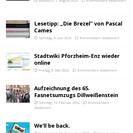
Mittwoch, 5. August 2026
Kommentare deaktiviert
Lesetipp: „Die Brezel“ von Pascal
Cames
Samstag, 6. Juni 2026
Kommentare deaktiviert
Stadtwiki Pforzheim-Enz wieder
online
Freitag, 8. Mai 2026
Kommentare deaktiviert
Aufzeichnung des 65.
Fasnetsumzugs Dillweißenstein
Sonntag, 15. Februar 2026
Kommentare
deaktiviert
We’ll be back.