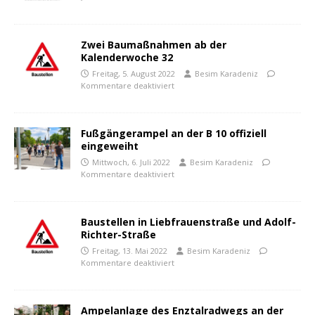
Zwei Baumaßnahmen ab der
Kalenderwoche 32
Freitag, 5. August 2022
Besim Karadeniz
Kommentare deaktiviert
Fußgängerampel an der B 10 offiziell
eingeweiht
Mittwoch, 6. Juli 2022
Besim Karadeniz
Kommentare deaktiviert
Baustellen in Liebfrauenstraße und Adolf-
Richter-Straße
Freitag, 13. Mai 2022
Besim Karadeniz
Kommentare deaktiviert
Ampelanlage des Enztalradwegs an der