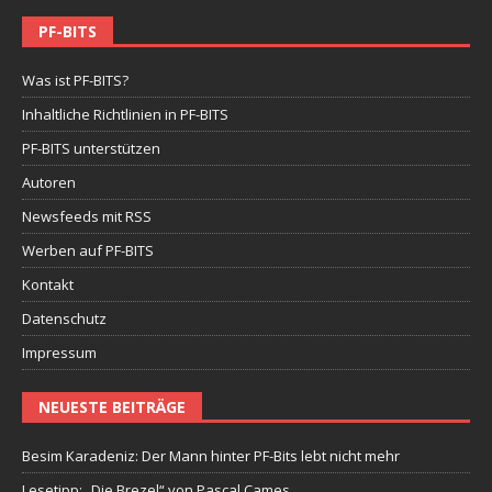
PF-BITS
Was ist PF-BITS?
Inhaltliche Richtlinien in PF-BITS
PF-BITS unterstützen
Autoren
Newsfeeds mit RSS
Werben auf PF-BITS
Kontakt
Datenschutz
Impressum
NEUESTE BEITRÄGE
Besim Karadeniz: Der Mann hinter PF-Bits lebt nicht mehr
Lesetipp: „Die Brezel“ von Pascal Cames