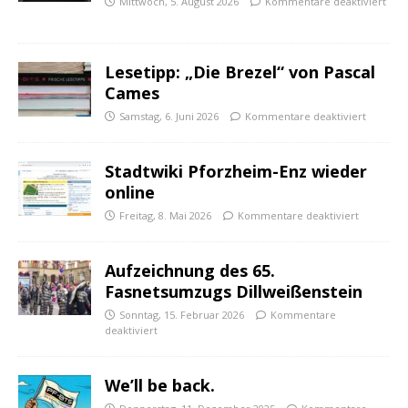
Mittwoch, 5. August 2026
Kommentare deaktiviert
Lesetipp: „Die Brezel“ von Pascal
Cames
Samstag, 6. Juni 2026
Kommentare deaktiviert
Stadtwiki Pforzheim-Enz wieder
online
Freitag, 8. Mai 2026
Kommentare deaktiviert
Aufzeichnung des 65.
Fasnetsumzugs Dillweißenstein
Sonntag, 15. Februar 2026
Kommentare
deaktiviert
We’ll be back.