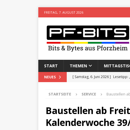
FREITAG, 7. AUGUST 2026
START
THEMEN
MITTAGSTIS
[ Samstag, 6. Juni 2026 ]
Lesetipp:
NEUES
[ Freitag, 8. Mai 2026 ]
Stadtwiki P
STARTSEITE
SERVICE
Baustellen a
[ Sonntag, 15. Februar 2026 ]
Aufz
VERANSTALTUNGEN
Baustellen ab Frei
[ Donnerstag, 11. Dezember 2025 
Kalenderwoche 39
[ Mittwoch, 5. August 2026 ]
Besim 