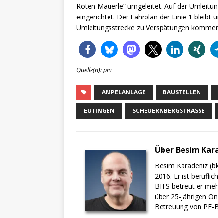
Roten Mäuerle“ umgeleitet. Auf der Umleitun
eingerichtet. Der Fahrplan der Linie 1 bleibt
Umleitungsstrecke zu Verspätungen kommen
Quelle(n): pm
AMPELANLAGE
BAUSTELLEN
EUTINGEN
SCHEUERNBERGSTRASSE
Über Besim Kar
Besim Karadeniz (bk
2016. Er ist berufli
BITS betreut er meh
über 25-jährigen On
Betreuung von PF-BI