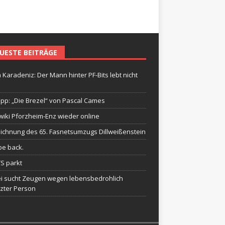
UESTE BEITRÄGE
 Karadeniz: Der Mann hinter PF-Bits lebt nicht
ipp: „Die Brezel“ von Pascal Cames
wiki Pforzheim-Enz wieder online
ichnung des 65. Fasnetsumzugs Dillweißenstein
be back.
TS parkt
ei sucht Zeugen wegen lebensbedrohlich
tzter Person