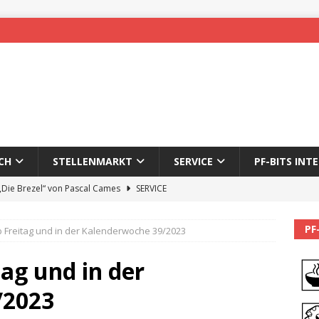
CH
STELLENMARKT
SERVICE
PF-BITS INT
 „Die Brezel“ von Pascal Cames
SERVICE
forzheim-Enz wieder online
STADTLEBEN
PF
b Freitag und in der Kalenderwoche 39/2023
eichnung des 65. Fasnetsumzugs Dillweißenstein
tag und in der
]
We’ll be back.
PF-BITS INTERN
/2023
Karadeniz: Der Mann hinter PF-Bits lebt nicht mehr
ALLGEMEIN