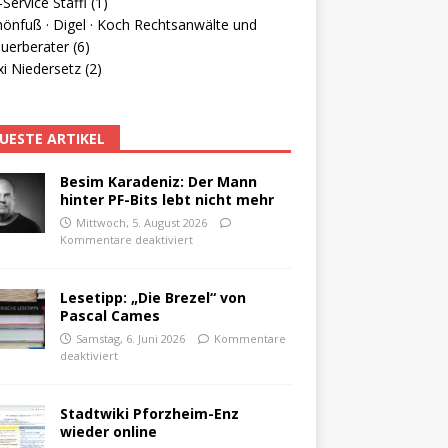
Service Staffl (1)
hönfuß · Digel · Koch Rechtsanwälte und
uerberater (6)
i Niedersetz (2)
UESTE ARTIKEL
Besim Karadeniz: Der Mann
hinter PF-Bits lebt nicht mehr
Mittwoch, 5. August 2026
Kommentare deaktiviert
Lesetipp: „Die Brezel“ von
Pascal Cames
Samstag, 6. Juni 2026
Kommentare
deaktiviert
Stadtwiki Pforzheim-Enz
wieder online