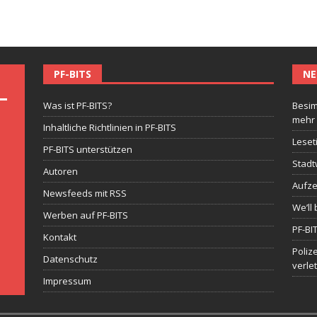
PF-BITS
NE
Was ist PF-BITS?
Besim
mehr
Inhaltliche Richtlinien in PF-BITS
Leset
PF-BITS unterstützen
Stadt
Autoren
Aufze
Newsfeeds mit RSS
We’ll 
Werben auf PF-BITS
PF-BI
Kontakt
Poliz
Datenschutz
verle
Impressum