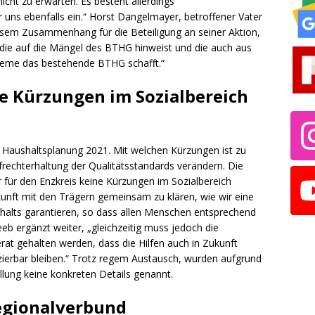
icht zu erwarten. Es besteht allerdings
 uns ebenfalls ein.“ Horst Dangelmayer, betroffener Vater
esem Zusammenhang für die Beteiligung an seiner Aktion,
die auf die Mängel des BTHG hinweist und die auch aus
bleme das bestehende BTHG schafft.“
ne Kürzungen im Sozialbereich
 Haushaltsplanung 2021. Mit welchen Kürzungen ist zu
rechterhaltung der Qualitätsstandards verändern. Die
ir für den Enzkreis keine Kürzungen im Sozialbereich
ukunft mit den Trägern gemeinsam zu klären, wie wir eine
ushalts garantieren, so dass allen Menschen entsprechend
eb ergänzt weiter, „gleichzeitig muss jedoch die
at gehalten werden, dass die Hilfen auch in Zukunft
nzierbar bleiben.“ Trotz regem Austausch, wurden aufgrund
llung keine konkreten Details genannt.
egionalverbund