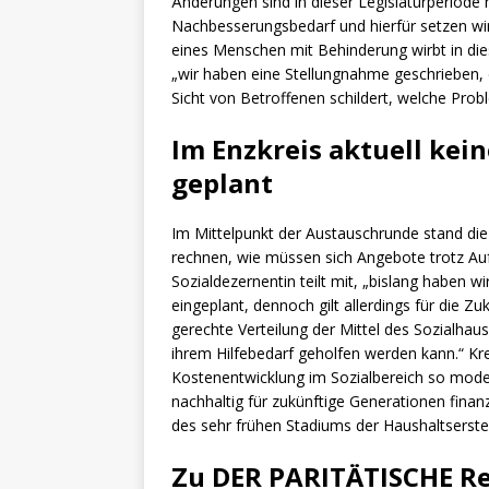
Änderungen sind in dieser Legislaturperiode n
Nachbesserungsbedarf und hierfür setzen wir
eines Menschen mit Behinderung wirbt in di
„wir haben eine Stellungnahme geschrieben, 
Sicht von Betroffenen schildert, welche Pro
Im Enzkreis aktuell kei
geplant
Im Mittelpunkt der Austauschrunde stand die
rechnen, wie müssen sich Angebote trotz Auf
Sozialdezernentin teilt mit, „bislang haben w
eingeplant, dennoch gilt allerdings für die Z
gerechte Verteilung der Mittel des Sozialha
ihrem Hilfebedarf geholfen werden kann.“ Kre
Kostenentwicklung im Sozialbereich so moder
nachhaltig für zukünftige Generationen fina
des sehr frühen Stadiums der Haushaltserste
Zu DER PARITÄTISCHE R