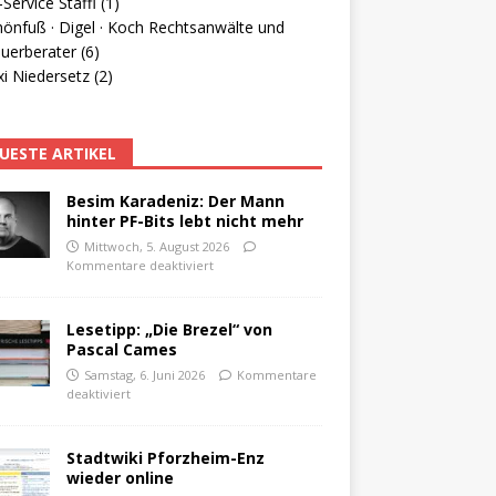
Service Staffl (1)
hönfuß · Digel · Koch Rechtsanwälte und
uerberater (6)
i Niedersetz (2)
UESTE ARTIKEL
Besim Karadeniz: Der Mann
hinter PF-Bits lebt nicht mehr
Mittwoch, 5. August 2026
Kommentare deaktiviert
Lesetipp: „Die Brezel“ von
Pascal Cames
Samstag, 6. Juni 2026
Kommentare
deaktiviert
Stadtwiki Pforzheim-Enz
wieder online