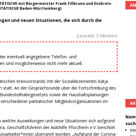
TÄTISCHE mit Bürgermeister Frank Fillbrunn und Enzkreis-
AN
ARITÄTISCHE Baden-Württemberg)
gen und neuen Situationen, die sich durch die
(Lesezeit:
5
Minuten)
 Hier eventuell angegebene Telefon- und
 sind möglicherweise nicht mehr aktuell.
tätischen Kreisvorstands mit der Sozialdezernentin Katja
n statt. An der Gesprächsrunde über die Fortschreibung des
 Bundesteilhabegesetzes sowie die Haushaltsplanungen
 verschiedener paritätischer Mitgliedsorganisationen im
AK
Namh
en welche Auswirkungen und neue Situationen sich aufgrund
such
, Geschäftsführerin der Aidshilfe Pforzheim e.V. berichtet
Int
n Sexarbeiter*innen überrannt worden. „Aufgrund der Corona-