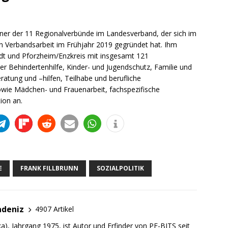
ner der 11 Regionalverbünde im Landesverband, der sich im
n Verbandsarbeit im Frühjahr 2019 gegründet hat. Ihm
dt und Pforzheim/Enzkreis mit insgesamt 121
er Behindertenhilfe, Kinder- und Jugendschutz, Familie und
eratung und –hilfen, Teilhabe und berufliche
 sowie Mädchen- und Frauenarbeit, fachspezifische
ion an.
E
FRANK FILLBRUNN
SOZIALPOLITIK
adeniz
4907 Artikel
a), Jahrgang 1975, ist Autor und Erfinder von PF-BITS seit