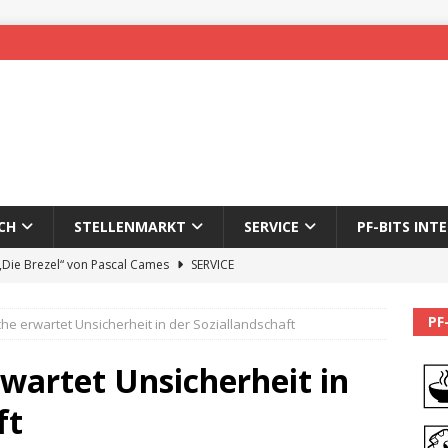
CH
STELLENMARKT
SERVICE
PF-BITS INT
 „Die Brezel“ von Pascal Cames
SERVICE
forzheim-Enz wieder online
STADTLEBEN
PF
che erwartet Unsicherheit in der Soziallandschaft
eichnung des 65. Fasnetsumzugs Dillweißenstein
rwartet Unsicherheit in
]
We’ll be back.
PF-BITS INTERN
ft
Karadeniz: Der Mann hinter PF-Bits lebt nicht mehr
ALLGEMEIN