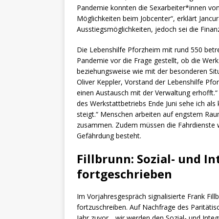
Pandemie konnten die Sexarbeiter*innen von
Möglichkeiten beim Jobcenter“, erklärt Jancura
Ausstiegsmöglichkeiten, jedoch sei die Finan
Die Lebenshilfe Pforzheim mit rund 550 bet
Pandemie vor die Frage gestellt, ob die Wer
beziehungsweise wie mit der besonderen Situ
Oliver Keppler, Vorstand der Lebenshilfe Pfor
einen Austausch mit der Verwaltung erhofft.
des Werkstattbetriebs Ende Juni sehe ich als 
steigt.“ Menschen arbeiten auf engstem Rau
zusammen. Zudem müssen die Fahrdienste wi
Gefährdung besteht.
Fillbrunn: Sozial- und I
fortgeschrieben
Im Vorjahresgespräch signalisierte Frank Fill
fortzuschreiben. Auf Nachfrage des Paritätis
Jahr zuvor, „wir werden den Sozial- und Integ