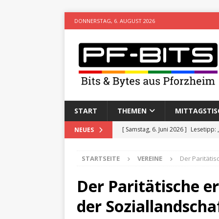
DONNERSTAG, 6. AUGUST 2026
START
THEMEN
MITTAGSTIS
[ Samstag, 6. Juni 2026 ]
Lesetipp:
NEUES
[ Freitag, 8. Mai 2026 ]
Stadtwiki P
STARTSEITE
VEREINE
Der Paritätis
[ Sonntag, 15. Februar 2026 ]
Aufz
VERANSTALTUNGEN
Der Paritätische e
[ Donnerstag, 11. Dezember 2025 
der Soziallandscha
[ Mittwoch, 5. August 2026 ]
Besim 