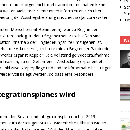
PC-
 heute auf morgen nicht mehr arbeiten und haben keine
Sc
 weiter. Viele ihrer Klient*innen informierten sich über
Ste
zierung der Ausstiegsberatung unsicher, so Jancura weiter.
Tax
reuten Menschen mit Behinderung war zu Beginn der
kstätten analog zu den Pflegeheimen zu schließen sind
NE
ation innerhalb der Eingliederungshilfe umzugehen ist.
zheim e.V. kritisiert, „ich hätte mir zu Beginn der Pandemie
“ Weiter ergänzt Keppler, „die vollständige Wiederaufnahme
kritisch an, da die Gefahr einer Ansteckung exponentiell
m inklusive Körperpflege und andere körpernahe Leistungen
eder voll belegt werden, so dass eine besondere
ntegrationsplanes wird
brunn den Sozial- und Integrationsplan noch in 2019
chen zum derzeitigen Status, wiederholte Fillbrunn wie im
rationsplan fortschreiben.“ Auf die Bitte von Ute Hötzer,