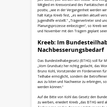
Mitglied im Kreisvorstand des Paritätischen di
positiv, „wie in der Vergangenheit werden wir
hält Katja Kreeb fest, „es werden aktuell ver
Jugendhilfe erstellt.“ „Trägervertreter sind u
Planungsprozesse einbezogen“, so Kreeb weit
und November mit den Trägern geplant seie
Kreeb: Im Bundesteilha
Nachbesserungsbedarf
Das Bundesteilhabegesetz (BTHG) soll für M
„Vom Grundsatz her richtig gedacht, das Wor
Bruno Kohl, Vorsitzender im Förderverein für 
Teilhabe ermöglicht, sondern die Betroffenen
aus zu loten und Nachweise zu erbringen, so
werden können.“
Auf die Bitte von Kohl das Gesetz den Bun
zu werben, erwidert Kreeb „das BTHG wird a