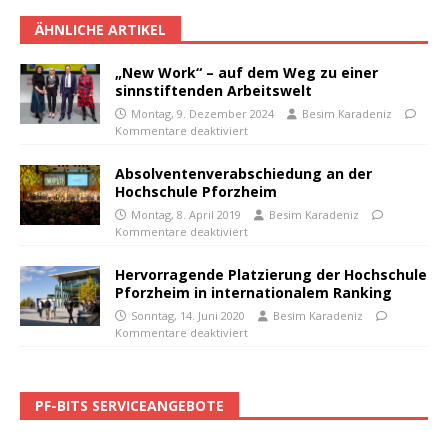
ÄHNLICHE ARTIKEL
„New Work“ – auf dem Weg zu einer
sinnstiftenden Arbeitswelt
Montag, 9. Dezember 2024
Besim Karadeniz
Kommentare deaktiviert
Absolventenverabschiedung an der
Hochschule Pforzheim
Montag, 8. April 2019
Besim Karadeniz
Kommentare deaktiviert
Hervorragende Platzierung der Hochschule
Pforzheim in internationalem Ranking
Sonntag, 14. Juni 2020
Besim Karadeniz
Kommentare deaktiviert
PF-BITS SERVICEANGEBOTE