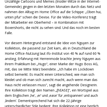
Unzählige Cartoons und Memes (Insider-Witze in der Internet-
Gemeinde) gingen in den letzten Monaten durch das Netz und
nahmen den Alltag im Home Office auf die Schippe: „Oben hui,
unten pfui“ schien die Devise. Für die Video-Konferenz trägt
der Mitarbeiter ein Oberhemd – in Kombination mit
Boxershorts, die nicht zu sehen sind. Und das noch im besten
Falle.
Vor diesem Hintergrund entstand die Idee von Nguyen zur
Kollektion, die passend zur Zeit kam, als in Deutschland die
Home Office-Nutzung laut ifo-Institut von 40 % auf rund 60 %
anstieg. Erfahrung mit Herrenmode brachte Jenny Nguyen aus
ihrem Praktikum bei „Hugo“, einer Marke der Hugo Boss AG,
mit, das sie Mitte März beendete. „Ich habe im Lockdown
selbst bemerkt: Es macht einen Unterschied, wie man sich
kleidet und ob man sich zurecht macht, auch wenn man das
Haus nicht verlassen muss“, sagt die angehende Designerin.
Ihre Kollektion trägt den Namen „[hEASE]“, ein Wortspiel aus
dem Englischen ‚he’, ‚er’ und ‚ease’ für ‚entspannen’ und auch
‚lindern’. Dementsprechend hat sich die 22-Jährige
unterschiedlicher Stile bedient. Ihre Kollektion ist eine herrlich