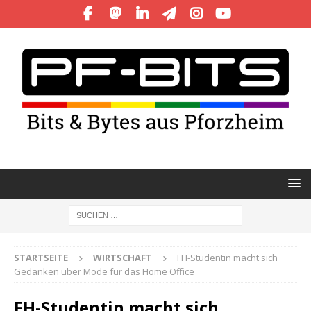
STARTSEITE
WIRTSCHAFT
FH-Studentin macht sich
Gedanken über Mode für das Home Office
FH-Studentin macht sich