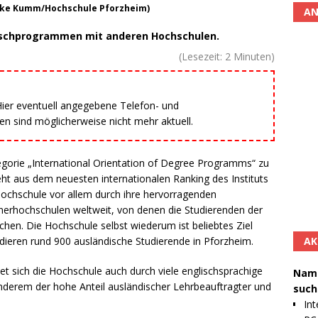
rike Kumm/Hochschule Pforzheim)
AN
auschprogrammen mit anderen Hochschulen.
(Lesezeit:
2
Minuten)
 Hier eventuell angegebene Telefon- und
 sind möglicherweise nicht mehr aktuell.
egorie „International Orientation of Degree Programms“ zu
ht aus dem neuesten internationalen Ranking des Instituts
Hochschule vor allem durch ihre hervorragenden
erhochschulen weltweit, von denen die Studierenden der
en. Die Hochschule selbst wiederum ist beliebtes Ziel
AK
tudieren rund 900 ausländische Studierende in Pforzheim.
t sich die Hochschule auch durch viele englischsprachige
Namh
 anderem der hohe Anteil ausländischer Lehrbeauftragter und
such
Int