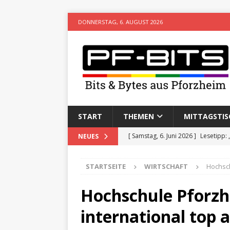
DONNERSTAG, 6. AUGUST 2026
START
THEMEN
MITTAGSTIS
[ Samstag, 6. Juni 2026 ]
Lesetipp:
NEUES
[ Freitag, 8. Mai 2026 ]
Stadtwiki P
STARTSEITE
WIRTSCHAFT
Hochsch
[ Sonntag, 15. Februar 2026 ]
Aufz
VERANSTALTUNGEN
Hochschule Pforzh
[ Donnerstag, 11. Dezember 2025 
international top 
[ Mittwoch, 5. August 2026 ]
Besim 