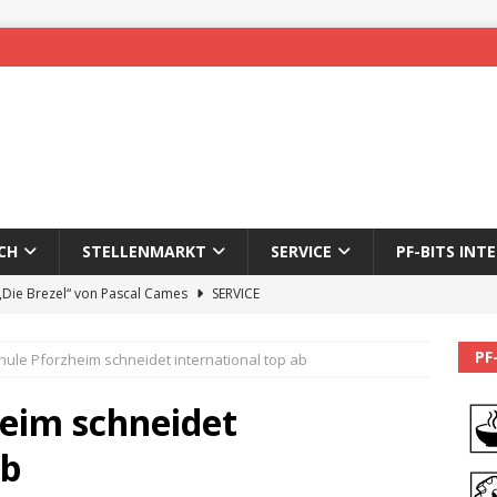
CH
STELLENMARKT
SERVICE
PF-BITS INT
 „Die Brezel“ von Pascal Cames
SERVICE
forzheim-Enz wieder online
STADTLEBEN
PF
ule Pforzheim schneidet international top ab
eichnung des 65. Fasnetsumzugs Dillweißenstein
eim schneidet
]
We’ll be back.
PF-BITS INTERN
ab
Karadeniz: Der Mann hinter PF-Bits lebt nicht mehr
ALLGEMEIN