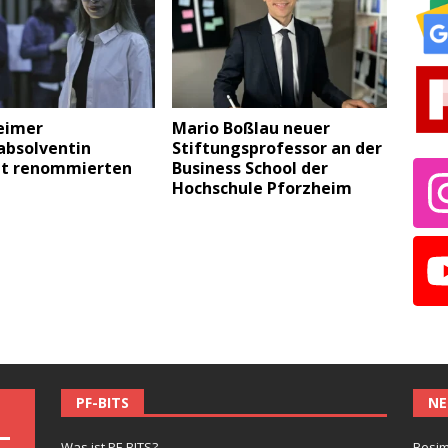
eimer
Mario Boßlau neuer
absolventin
Stiftungsprofessor an der
t renommierten
Business School der
Hochschule Pforzheim
PF-BITS
NE
Was ist PF-BITS?
Besim