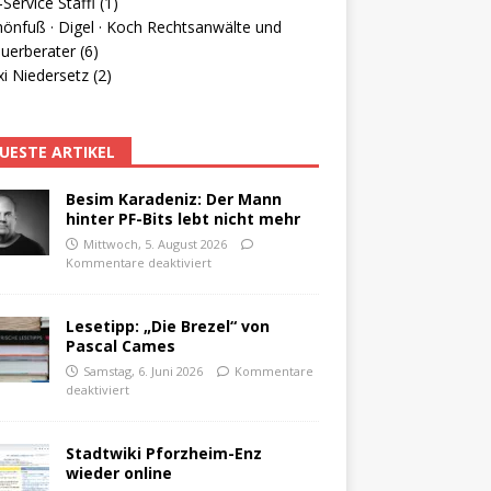
Service Staffl (1)
hönfuß · Digel · Koch Rechtsanwälte und
uerberater (6)
i Niedersetz (2)
UESTE ARTIKEL
Besim Karadeniz: Der Mann
hinter PF-Bits lebt nicht mehr
Mittwoch, 5. August 2026
Kommentare deaktiviert
Lesetipp: „Die Brezel“ von
Pascal Cames
Samstag, 6. Juni 2026
Kommentare
deaktiviert
Stadtwiki Pforzheim-Enz
wieder online