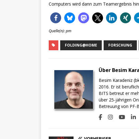
Computers wird dann zum Teamergebnis hin
Quelle(n): pm
FOLDING@HOME
FORSCHUNG
Über Besim Kar
Besim Karadeniz (bk
2016. Er ist berufli
BITS betreut er meh
über 25-jährigen On
Betreuung von PF-BI
VORHERIGER