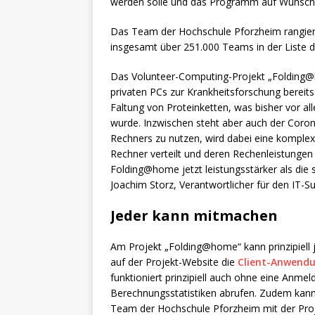
werden solle und das Programm auf Wunsch 
Das Team der Hochschule Pforzheim rangiert 
insgesamt über 251.000 Teams in der Liste d
Das Volunteer-Computing-Projekt „Folding@h
privaten PCs zur Krankheitsforschung bereits 
Faltung von Proteinketten, was bisher vor a
wurde. Inzwischen steht aber auch der Corona
Rechners zu nutzen, wird dabei eine komplex
Rechner verteilt und deren Rechenleistungen
Folding@home jetzt leistungsstärker als di
Joachim Storz, Verantwortlicher für den IT-S
Jeder kann mitmachen
Am Projekt „Folding@home“ kann prinzipiell je
auf der Projekt-Website die
Client-Anwendu
funktioniert prinzipiell auch ohne eine Anme
Berechnungsstatistiken abrufen. Zudem kann
Team der Hochschule Pforzheim mit der Proj