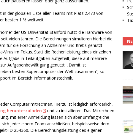
PC-
auch pausieren lassen oder ganz ausschalten.
Sc
in der globalen Liste aller Teams mit Platz 2.473 von
Ste
er besten 1 % weltweit.
Tax
ome“ der US-Universität Stanford nutzt die Hardware von
seit vielen Jahren. Die Berechnungen simulieren hierbei die
NE
llem für die Forschung an Alzheimer und Krebs genutzt
-Virus im Fokus. Statt die Rechenleistung eines einzelnen
e Aufgabe in Teilaufgaben aufgeteilt, diese auf mehrere
 zur Aufgabenbewältigung genutzt. „Damit ist
e sieben besten Supercomputer der Welt zusammen“, so
upport im Bereich Informationstechnik.
der Computer mitrechnen. Hierzu ist lediglich erforderlich,
ng herunterzuladen
und zu installieren. Das Mitrechnen
ldung, mit einer Anmeldung lassen sich aber umfangreiche
 sich jeder einem Team anschließen, beispielsweise dem
ekt-ID 254360. Die Berechnungsleistung des eigenen