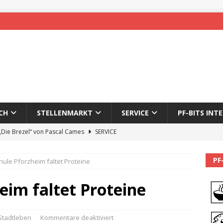
CH
STELLENMARKT
SERVICE
PF-BITS INT
 „Die Brezel“ von Pascal Cames
SERVICE
forzheim-Enz wieder online
STADTLEBEN
PF
ule Pforzheim faltet Proteine
eichnung des 65. Fasnetsumzugs Dillweißenstein
eim faltet Proteine
]
We’ll be back.
PF-BITS INTERN
Karadeniz: Der Mann hinter PF-Bits lebt nicht mehr
ALLGEMEIN
Stadtleben
Kommentare deaktiviert