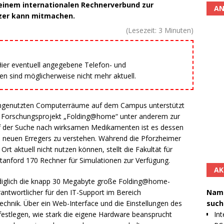
einem internationalen Rechnerverbund zur
AN
tzer kann mitmachen.
(Lesezeit:
3
Minuten)
 Hier eventuell angegebene Telefon- und
 sind möglicherweise nicht mehr aktuell.
r ungenutzten Computerräume auf dem Campus unterstützt
e Forschungsprojekt „Folding@home“ unter anderem zur
f der Suche nach wirksamen Medikamenten ist es dessen
es neuen Erregers zu verstehen. Während die Pforzheimer
Ort aktuell nicht nutzen können, stellt die Fakultät für
Stanford 170 Rechner für Simulationen zur Verfügung.
AK
lediglich die knapp 30 Megabyte große Folding@home-
Namh
rantwortlicher für den IT-Support im Bereich
such
echnik. Über ein Web-Interface und die Einstellungen des
Int
estlegen, wie stark die eigene Hardware beansprucht