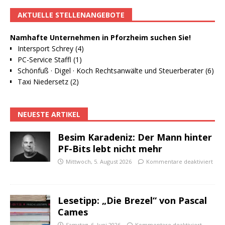
AKTUELLE STELLENANGEBOTE
Namhafte Unternehmen in Pforzheim suchen Sie!
Intersport Schrey (4)
PC-Service Staffl (1)
Schönfuß · Digel · Koch Rechtsanwälte und Steuerberater (6)
Taxi Niedersetz (2)
NEUESTE ARTIKEL
Besim Karadeniz: Der Mann hinter
PF-Bits lebt nicht mehr
Mittwoch, 5. August 2026
Kommentare deaktiviert
Lesetipp: „Die Brezel“ von Pascal
Cames
Samstag, 6. Juni 2026
Kommentare deaktiviert