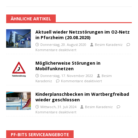
ÄHNLICHE ARTIKEL
Aktuell wieder Netzstörungen im O2-Netz
in Pforzheim (20.08.2020)
Donnerstag, 20. August 2020
Besim Karadeniz
Kommentare deaktiviert
Möglicherweise Störungen in
Mobilfunknetzen
Donnerstag, 17. November 2022
Besim
Karadeniz
Kommentare deaktiviert
Kinderplanschbecken im Wartbergfreibad
wieder geschlossen
Mittwoch, 31. Juli 2024
Besim Karadeniz
Kommentare deaktiviert
PF-BITS SERVICEANGEBOTE