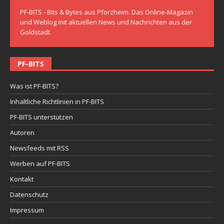
PF-BITS - Bits & Bytes aus Pforzheim. Das Online-Magazin
und Weblog mit aktuellen News und Nachrichten aus der
Goldstadt.
PF-BITS
Was ist PF-BITS?
Inhaltliche Richtlinien in PF-BITS
PF-BITS unterstützen
Autoren
Newsfeeds mit RSS
Werben auf PF-BITS
Kontakt
Datenschutz
Impressum