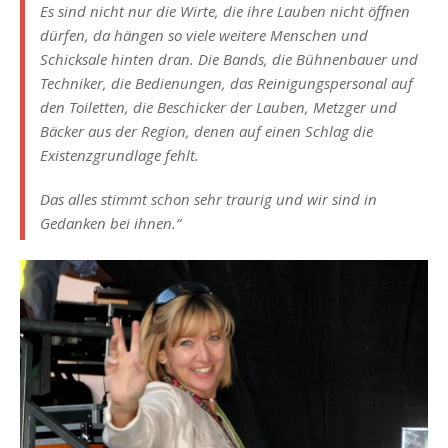
Es sind nicht nur die Wirte, die ihre Lauben nicht öffnen
dürfen, da hängen so viele weitere Menschen und
Schicksale hinten dran. Die Bands, die Bühnenbauer und
Techniker, die Bedienungen, das Reinigungspersonal auf
den Toiletten, die Beschicker der Lauben, Metzger und
Bäcker aus der Region, denen auf einen Schlag die
Existenzgrundlage fehlt.
Das alles stimmt schon sehr traurig und wir sind in
Gedanken bei ihnen.“