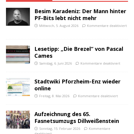
Besim Karadeniz: Der Mann hinter
PF-Bits lebt nicht mehr
Mittwoch, 5. August 2026
Kommentare deaktiviert
Lesetipp: „Die Brezel“ von Pascal
Cames
Samstag, 6. Juni 2026
Kommentare deaktiviert
Stadtwiki Pforzheim-Enz wieder
online
Freitag, 8. Mai 2026
Kommentare deaktiviert
Aufzeichnung des 65.
Fasnetsumzugs Dillweißenstein
Sonntag, 15. Februar 2026
Kommentare
deaktiviert