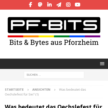
STARTSEITE
ANSICHTEN
Was bedeutet das
Oechslefest für Sie? (1)
Was bedeutet das Oechslefest für