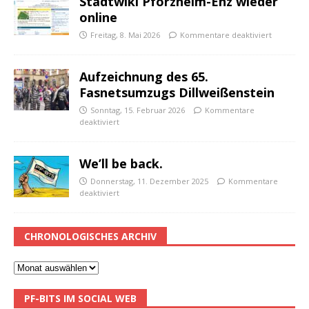
Stadtwiki Pforzheim-Enz wieder
online
Freitag, 8. Mai 2026
Kommentare deaktiviert
Aufzeichnung des 65.
Fasnetsumzugs Dillweißenstein
Sonntag, 15. Februar 2026
Kommentare
deaktiviert
We’ll be back.
Donnerstag, 11. Dezember 2025
Kommentare
deaktiviert
CHRONOLOGISCHES ARCHIV
PF-BITS IM SOCIAL WEB