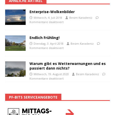
ÄHNLICHE ARTIKEL
Enterprise-Wolkenbilder
Mittwoch, 4. Juli 2018
Besim Karadeniz
Kommentare deaktiviert
Endlich Frühling!
Dienstag, 3. April 2018
Besim Karadeniz
Kommentare deaktiviert
Warum gibt es Wetterwarnungen und es
passiert dann nichts?
Mittwoch, 19. August 2020
Besim Karadeniz
Kommentare deaktiviert
PF-BITS SERVICEANGEBOTE