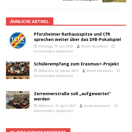
ÄHNLICHE ARTIKEL
Pforzheimer Rathausspitze und CfR
sprechen weiter über das DFB-Pokalspiel
Dienstag, 19. Juni 2018
Besim Karadeniz
Kommentare deaktiviert
Schülerempfang zum Erasmus+-Projekt
Mittwoch, 22. Januar 2025
Besim Karadeniz
Kommentare deaktiviert
Zerrennerstraße soll „aufgewertet“
werden
Mittwoch, 12. April 2023
Besim Karadeniz
Kommentare deaktiviert