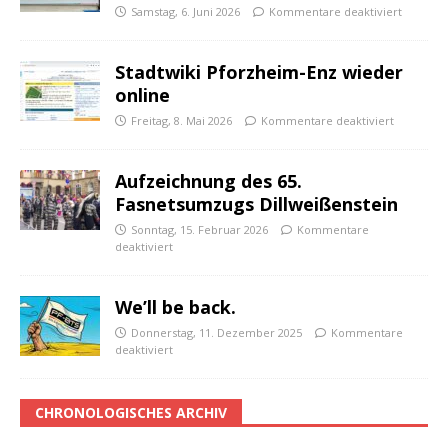
Samstag, 6. Juni 2026
Kommentare deaktiviert
Stadtwiki Pforzheim-Enz wieder
online
Freitag, 8. Mai 2026
Kommentare deaktiviert
Aufzeichnung des 65.
Fasnetsumzugs Dillweißenstein
Sonntag, 15. Februar 2026
Kommentare
deaktiviert
We’ll be back.
Donnerstag, 11. Dezember 2025
Kommentare
deaktiviert
CHRONOLOGISCHES ARCHIV