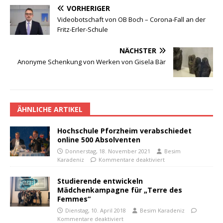
VORHERIGER
Videobotschaft von OB Boch – Corona-Fall an der
Fritz-Erler-Schule
NÄCHSTER
Anonyme Schenkung von Werken von Gisela Bär
ÄHNLICHE ARTIKEL
Hochschule Pforzheim verabschiedet
online 500 Absolventen
Donnerstag, 18. November 2021
Besim
Karadeniz
Kommentare deaktiviert
Studierende entwickeln
Mädchenkampagne für „Terre des
Femmes“
Dienstag, 10. April 2018
Besim Karadeniz
Kommentare deaktiviert