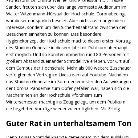
Professorin Dr. Christa Wehner und Professorin Dr. Frauke
Sander, freuten sich über das lange vermisste Auditorium im
Walter Witzenmann-Hörsaal der Hochschule. Coronabedingt
war dieser nur spärlich besetzt. Aber nicht aus mangelndem
Interesse, sondern um den Sicherheitsabstand zwischen den
Besuchern einhalten zu können. Das besondere
Hygienekonzept der Hochschule machte diesen ersten Vortrag
des Studium Generale in diesem Jahr mit Publikum überhaupt
erst möglich. Und so konnten immerhin rund 80 Personen mit
großem Abstand zueinander Schrödel live erleben. Vor Ort auf
dem Campus der Hochschule. Mehr als 800 weitere Zuschauer
verfolgten den Vortrag im Livestream auf Youtube. Nachdem
das Studium Generale im Sommersemester den Auswirkungen
der Corona-Pandemie zum Opfer gefallen war, haben sich die
Macherinnen an der Hochschule Pforzheim zum
Wintersemester mächtig ins Zeug gelegt, um dem Publikum
die begehrten Vorträge wieder zu ermöglichen. Mit Erfolg.
Guter Rat in unterhaltsamem Ton
Denn Tobias Schrödel knackte gemeinsam mit dem Publikum