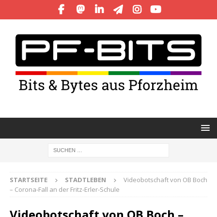
STARTSEITE
STADTLEBEN
Videobotschaft von OB Boch
– Corona-Fall an der Fritz-Erler-Schule
Videobotschaft von OB Boch –