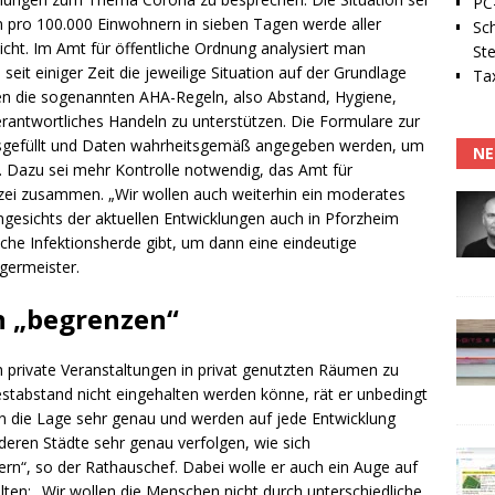
PC-
en pro 100.000 Einwohnern in sieben Tagen werde aller
Sc
icht. Im Amt für öffentliche Ordnung analysiert man
Ste
t einiger Zeit die jeweilige Situation auf der Grundlage
Tax
hen die sogenannten AHA-Regeln, also Abstand, Hygiene,
erantwortliches Handeln zu unterstützen. Die Formulare zur
ausgefüllt und Daten wahrheitsgemäß angegeben werden, um
NE
 Dazu sei mehr Kontrolle notwendig, das Amt für
lizei zusammen. „Wir wollen auch weiterhin ein moderates
gesichts der aktuellen Entwicklungen auch in Pforzheim
he Infektionsherde gibt, um dann eine eindeutige
germeister.
n „begrenzen“
ch private Veranstaltungen in privat genutzten Räumen zu
stabstand nicht eingehalten werden könne, rät er unbedingt
n die Lage sehr genau und werden auf jede Entwicklung
deren Städte sehr genau verfolgen, wie sich
ern“, so der Rathauschef. Dabei wolle er auch ein Auge auf
ten: „Wir wollen die Menschen nicht durch unterschiedliche