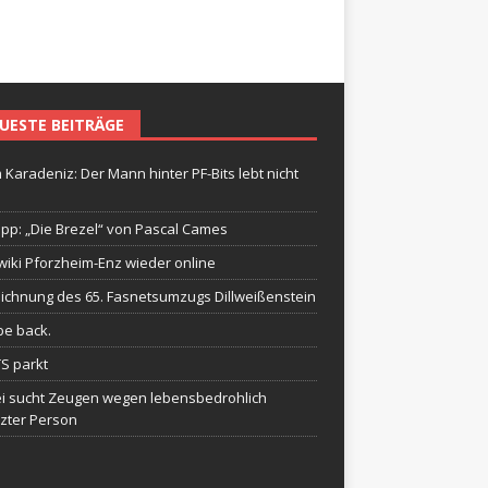
UESTE BEITRÄGE
 Karadeniz: Der Mann hinter PF-Bits lebt nicht
ipp: „Die Brezel“ von Pascal Cames
wiki Pforzheim-Enz wieder online
ichnung des 65. Fasnetsumzugs Dillweißenstein
be back.
TS parkt
ei sucht Zeugen wegen lebensbedrohlich
tzter Person