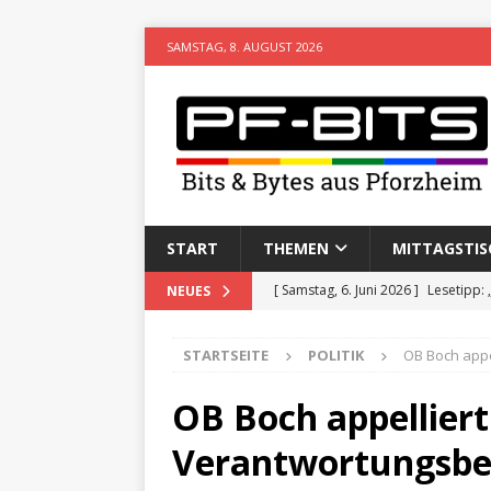
SAMSTAG, 8. AUGUST 2026
START
THEMEN
MITTAGSTIS
[ Samstag, 6. Juni 2026 ]
Lesetipp:
NEUES
[ Freitag, 8. Mai 2026 ]
Stadtwiki P
STARTSEITE
POLITIK
OB Boch appe
[ Sonntag, 15. Februar 2026 ]
Aufz
VERANSTALTUNGEN
OB Boch appelliert
[ Donnerstag, 11. Dezember 2025 
Verantwortungsbe
[ Mittwoch, 5. August 2026 ]
Besim 