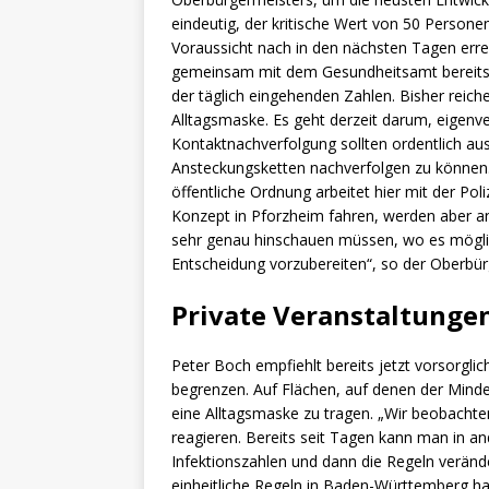
eindeutig, der kritische Wert von 50 Person
Voraussicht nach in den nächsten Tagen erre
gemeinsam mit dem Gesundheitsamt bereits sei
der täglich eingehenden Zahlen. Bisher reic
Alltagsmaske. Es geht derzeit darum, eigenv
Kontaktnachverfolgung sollten ordentlich 
Ansteckungsketten nachverfolgen zu können.
öffentliche Ordnung arbeitet hier mit der Po
Konzept in Pforzheim fahren, werden aber an
sehr genau hinschauen müssen, wo es möglic
Entscheidung vorzubereiten“, so der Oberbür
Private Veranstaltunge
Peter Boch empfiehlt bereits jetzt vorsorgli
begrenzen. Auf Flächen, auf denen der Minde
eine Alltagsmaske zu tragen. „Wir beobachte
reagieren. Bereits seit Tagen kann man in an
Infektionszahlen und dann die Regeln veränd
einheitliche Regeln in Baden-Württemberg hal