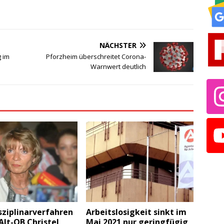
NÄCHSTER
 im
Pforzheim überschreitet Corona-
Warnwert deutlich
sziplinarverfahren
Arbeitslosigkeit sinkt im
lt-OB Christel
Mai 2021 nur geringfügig