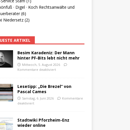
Service Staffl (1)
hönfuß · Digel · Koch Rechtsanwälte und
uerberater (6)
i Niedersetz (2)
UESTE ARTIKEL
Besim Karadeniz: Der Mann
hinter PF-Bits lebt nicht mehr
Mittwoch, 5. August 2026
Kommentare deaktiviert
Lesetipp: „Die Brezel“ von
Pascal Cames
Samstag, 6. Juni 2026
Kommentare
deaktiviert
Stadtwiki Pforzheim-Enz
wieder online