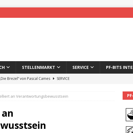
CH
STELLENMARKT
SERVICE
PF-BITS INT
 „Die Brezel“ von Pascal Cames
SERVICE
forzheim-Enz wieder online
STADTLEBEN
PF
lliert an Verantwortungsbewusstsein
eichnung des 65. Fasnetsumzugs Dillweißenstein
 an
]
We’ll be back.
PF-BITS INTERN
wusstsein
Karadeniz: Der Mann hinter PF-Bits lebt nicht mehr
ALLGEMEIN