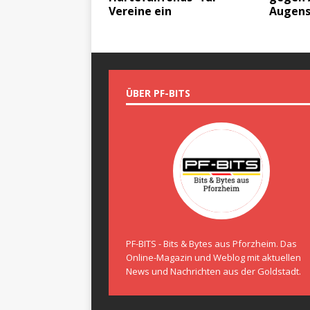
Vereine ein
Augens
ÜBER PF-BITS
PF-BITS - Bits & Bytes aus Pforzheim. Das
Online-Magazin und Weblog mit aktuellen
News und Nachrichten aus der Goldstadt.