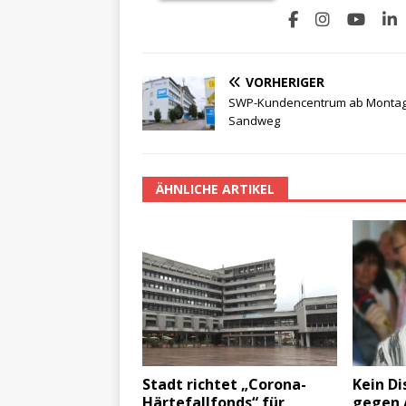
VORHERIGER
SWP-Kundencentrum ab Montag
Sandweg
ÄHNLICHE ARTIKEL
Stadt richtet „Corona-
Kein Di
Härtefallfonds“ für
gegen A