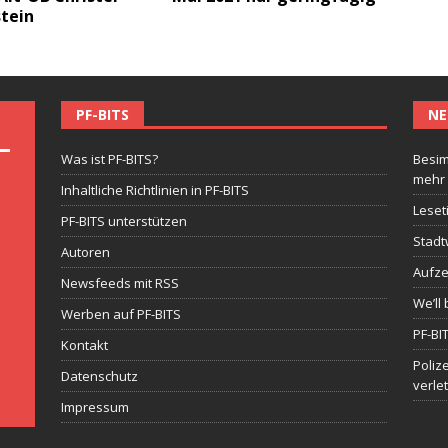
tein
PF-BITS
NE
Was ist PF-BITS?
Besim
mehr
Inhaltliche Richtlinien in PF-BITS
Leset
PF-BITS unterstützen
Stadt
Autoren
Aufze
Newsfeeds mit RSS
We’ll 
Werben auf PF-BITS
PF-BI
Kontakt
Poliz
Datenschutz
verle
Impressum