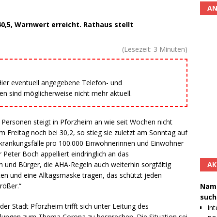
AN
,5, Warnwert erreicht. Rathaus stellt
(Lesezeit:
3
Minuten)
 Hier eventuell angegebene Telefon- und
 sind möglicherweise nicht mehr aktuell.
 Personen steigt in Pforzheim an wie seit Wochen nicht
 Freitag noch bei 30,2, so stieg sie zuletzt am Sonntag auf
Erkrankungsfälle pro 100.000 Einwohnerinnen und Einwohner
Peter Boch appelliert eindringlich an das
AK
 und Bürger, die AHA-Regeln auch weiterhin sorgfältig
ten und eine Alltagsmaske tragen, das schützt jeden
rößer.“
Namh
such
r Stadt Pforzheim trifft sich unter Leitung des
Int
lungen zum Thema Corona zu besprechen. Die Situation sei