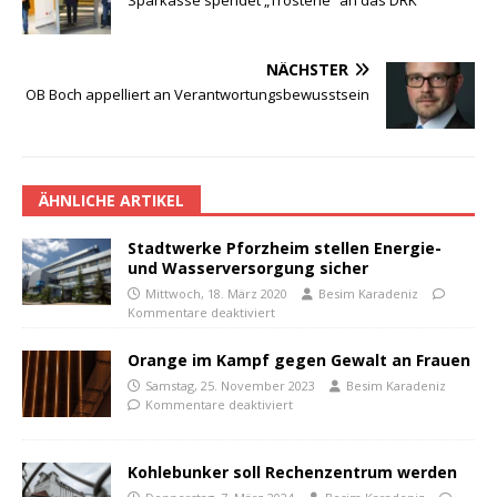
Sparkasse spendet „Trösterle“ an das DRK
NÄCHSTER
OB Boch appelliert an Verantwortungsbewusstsein
ÄHNLICHE ARTIKEL
Stadtwerke Pforzheim stellen Energie-
und Wasserversorgung sicher
Mittwoch, 18. März 2020
Besim Karadeniz
Kommentare deaktiviert
Orange im Kampf gegen Gewalt an Frauen
Samstag, 25. November 2023
Besim Karadeniz
Kommentare deaktiviert
Kohlebunker soll Rechenzentrum werden