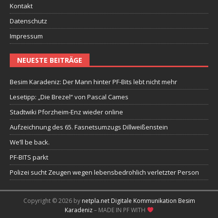
Kontakt
Datenschutz
Impressum
NEUESTE BEITRÄGE
Besim Karadeniz: Der Mann hinter PF-Bits lebt nicht mehr
Lesetipp: „Die Brezel“ von Pascal Cames
Stadtwiki Pforzheim-Enz wieder online
Aufzeichnung des 65. Fasnetsumzugs Dillweißenstein
We’ll be back.
PF-BITS parkt
Polizei sucht Zeugen wegen lebensbedrohlich verletzter Person
Copyright © 2026 by
netpla.net Digitale Kommunikation Besim
Karadeniz
– MADE IN PF WITH