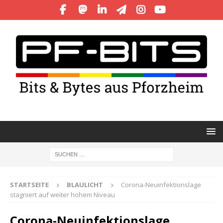
STARTSEITE
BLAULICHT
Corona-Neuinfektionslage
stagniert auf weiter hohem Niveau
Corona-Neuinfektionslage