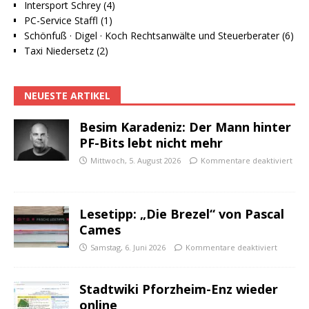
Intersport Schrey (4)
PC-Service Staffl (1)
Schönfuß · Digel · Koch Rechtsanwälte und Steuerberater (6)
Taxi Niedersetz (2)
NEUESTE ARTIKEL
Besim Karadeniz: Der Mann hinter
PF-Bits lebt nicht mehr
Mittwoch, 5. August 2026
Kommentare deaktiviert
Lesetipp: „Die Brezel“ von Pascal
Cames
Samstag, 6. Juni 2026
Kommentare deaktiviert
Stadtwiki Pforzheim-Enz wieder
online