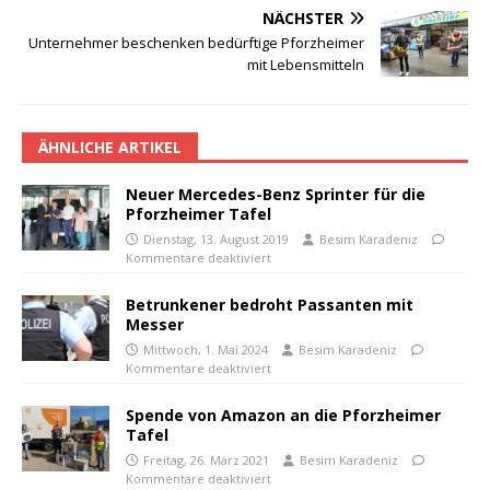
NÄCHSTER
Unternehmer beschenken bedürftige Pforzheimer
mit Lebensmitteln
ÄHNLICHE ARTIKEL
Neuer Mercedes-Benz Sprinter für die
Pforzheimer Tafel
Dienstag, 13. August 2019
Besim Karadeniz
Kommentare deaktiviert
Betrunkener bedroht Passanten mit
Messer
Mittwoch, 1. Mai 2024
Besim Karadeniz
Kommentare deaktiviert
Spende von Amazon an die Pforzheimer
Tafel
Freitag, 26. März 2021
Besim Karadeniz
Kommentare deaktiviert