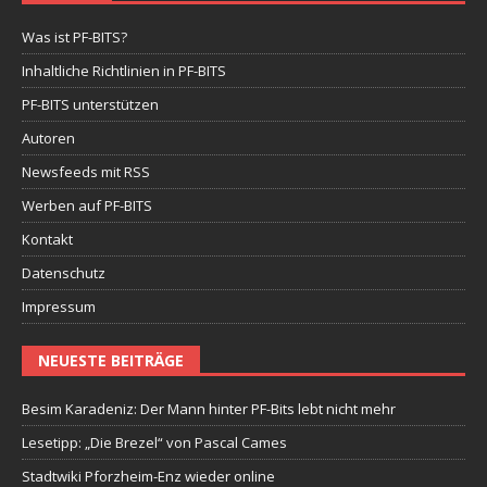
Was ist PF-BITS?
Inhaltliche Richtlinien in PF-BITS
PF-BITS unterstützen
Autoren
Newsfeeds mit RSS
Werben auf PF-BITS
Kontakt
Datenschutz
Impressum
NEUESTE BEITRÄGE
Besim Karadeniz: Der Mann hinter PF-Bits lebt nicht mehr
Lesetipp: „Die Brezel“ von Pascal Cames
Stadtwiki Pforzheim-Enz wieder online