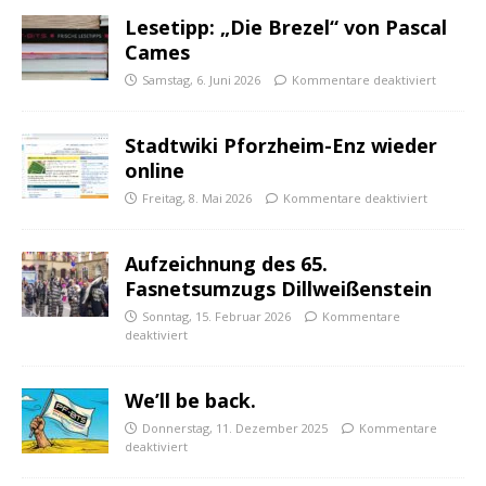
Lesetipp: „Die Brezel“ von Pascal
Cames
Samstag, 6. Juni 2026
Kommentare deaktiviert
Stadtwiki Pforzheim-Enz wieder
online
Freitag, 8. Mai 2026
Kommentare deaktiviert
Aufzeichnung des 65.
Fasnetsumzugs Dillweißenstein
Sonntag, 15. Februar 2026
Kommentare
deaktiviert
We’ll be back.
Donnerstag, 11. Dezember 2025
Kommentare
deaktiviert