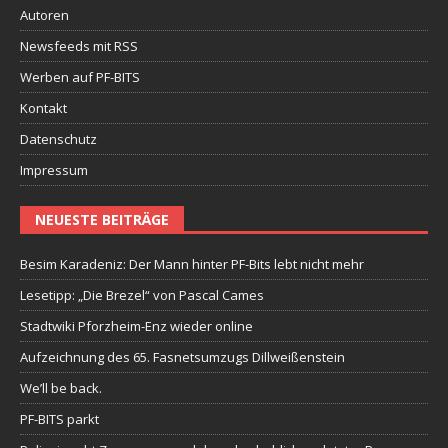
Autoren
Newsfeeds mit RSS
Werben auf PF-BITS
Kontakt
Datenschutz
Impressum
NEUESTE BEITRÄGE
Besim Karadeniz: Der Mann hinter PF-Bits lebt nicht mehr
Lesetipp: „Die Brezel“ von Pascal Cames
Stadtwiki Pforzheim-Enz wieder online
Aufzeichnung des 65. Fasnetsumzugs Dillweißenstein
We’ll be back.
PF-BITS parkt