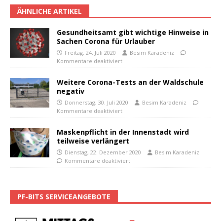
ÄHNLICHE ARTIKEL
Gesundheitsamt gibt wichtige Hinweise in
Sachen Corona für Urlauber
Freitag, 24. Juli 2020
Besim Karadeniz
Kommentare deaktiviert
Weitere Corona-Tests an der Waldschule
negativ
Donnerstag, 30. Juli 2020
Besim Karadeniz
Kommentare deaktiviert
Maskenpflicht in der Innenstadt wird
teilweise verlängert
Dienstag, 22. Dezember 2020
Besim Karadeniz
Kommentare deaktiviert
PF-BITS SERVICEANGEBOTE