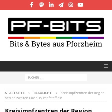
STARTSEITE
BLAULICHT
Kreisimpfzentren der Region
setzen zweiten Covid-19-Impfstoff ein
Kreisimpfzentren der Region