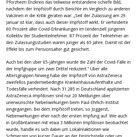
Pforzheim Enzkreis das teilweise entstandene schiefe Bild,
nachdem der Impfstoff durch Berichte im Vergleich zu anderen
Vakzinen in die Kritik geraten war: „Seit der Zulassung am 29.
Januar ist klar, dass auch dieser Impfstoff wirkt. Er verhinderte
60 Prozent aller Covid-Erkrankungen im tendenziell jüngeren
Kollektiv der Studienteilnehmer. 87 Prozent der Teilnehmer an
den Zulassungsstudien waren jünger als 65 Jahre. Damit ist der
Effekt bis zum Pensionsalter gut gesichert.
Auch bei den über 65-jährigen wurde die Zahl der Covid-Fälle in
der Impfgruppe um zwei Drittel reduziert.“ Über alle
Altersgruppen hinweg habe der Impfstoff von AstraZeneca
zweifellos pandemiebedingte Krankenhausaufenthalte und
Todesfälle verhindert. Nach 31.285 in Deutschland applizierten
AstraZeneca-Impfdosen sind nur 20 Meldungen über
unerwünschte Nebenwirkungen beim Paul-Ehrlich-Institut
eingegangen. Bei dem Impfstoff treten, so Joggerst,
Nebenwirkungen eher nach der ersten Impfung auf. Wie auch
in Großbritannien mit etwa 3 Millionen Impfdosen beobachtet
wurde, handle es sich dabei um Lokalreaktionen wie
Schmerzen von kurzer Dauer an der Einstichstelle oder um