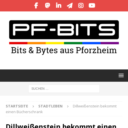
STARTSEITE
STADTLEBEN
Dillweißenstein bekommt
einen Bücherschrank
Dillweißenstein bekommt einen