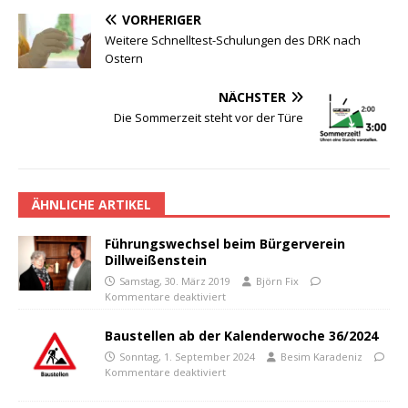
VORHERIGER
Weitere Schnelltest-Schulungen des DRK nach
Ostern
NÄCHSTER
Die Sommerzeit steht vor der Türe
ÄHNLICHE ARTIKEL
Führungswechsel beim Bürgerverein
Dillweißenstein
Samstag, 30. März 2019
Björn Fix
Kommentare deaktiviert
Baustellen ab der Kalenderwoche 36/2024
Sonntag, 1. September 2024
Besim Karadeniz
Kommentare deaktiviert