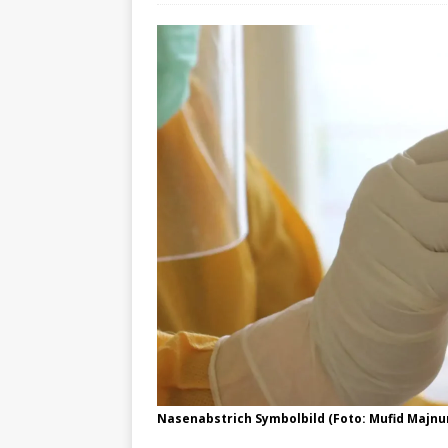
Nasenabstrich Symbolbild (Foto: Mufid Majnu