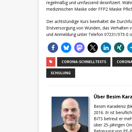
regelmäßig und umfassend desinfiziert. Wäh
medizinischen Maske oder FFP2 Maske Pflich
Der achtstündige Kurs beinhaltet die Durch
Erstversorgung von Wunden, das Verhalten vo
und Anmeldung unter Telefon 07231/373-0 
CORONA-SCHNELLTESTS
CORONA
SCHULUNG
Über Besim Kar
Besim Karadeniz (bk
2016. Er ist berufli
BITS betreut er meh
über 25-jährigen On
Betreuung von PF-BI