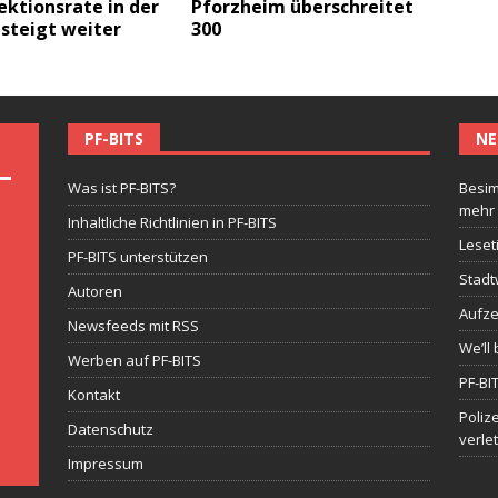
ktionsrate in der
Pforzheim überschreitet
steigt weiter
300
PF-BITS
NE
Was ist PF-BITS?
Besim
mehr
Inhaltliche Richtlinien in PF-BITS
Leset
PF-BITS unterstützen
Stadt
Autoren
Aufze
Newsfeeds mit RSS
We’ll 
Werben auf PF-BITS
PF-BI
Kontakt
Poliz
Datenschutz
verle
Impressum