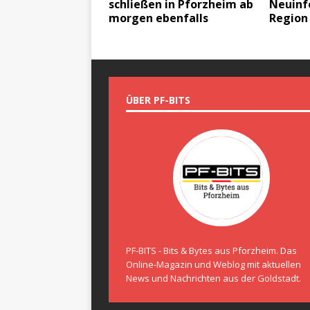
schließen in Pforzheim ab
Neuinfe
morgen ebenfalls
Region 
ÜBER PF-BITS
PF-BITS - Bits & Bytes aus Pforzheim. Das
Online-Magazin und Weblog mit aktuellen
News und Nachrichten aus der Goldstadt.