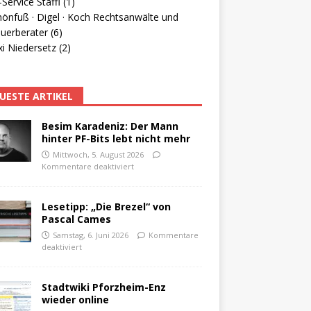
Service Staffl (1)
hönfuß · Digel · Koch Rechtsanwälte und
uerberater (6)
i Niedersetz (2)
UESTE ARTIKEL
Besim Karadeniz: Der Mann
hinter PF-Bits lebt nicht mehr
Mittwoch, 5. August 2026
Kommentare deaktiviert
Lesetipp: „Die Brezel“ von
Pascal Cames
Samstag, 6. Juni 2026
Kommentare
deaktiviert
Stadtwiki Pforzheim-Enz
wieder online