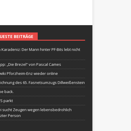
UESTE BEITRÄGE
 Karadeniz: Der Mann hinter PF-Bits lebt nicht
ipp: „Die Brezel“ von Pascal Cames
wiki Pforzheim-Enz wieder online
ichnung des 65. Fasnetsumzugs Dillweißenstein
be back.
TS parkt
ei sucht Zeugen wegen lebensbedrohlich
tzter Person