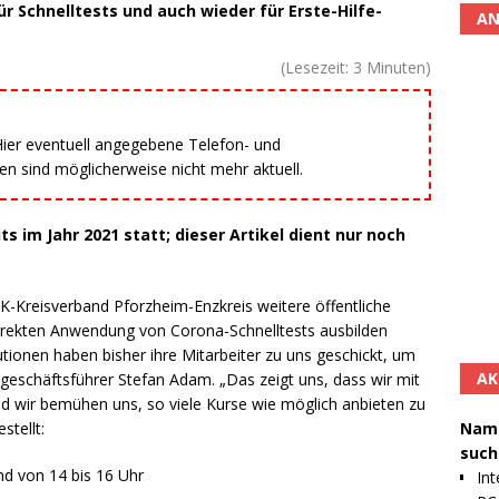
r Schnelltests und auch wieder für Erste-Hilfe-
AN
(Lesezeit:
3
Minuten)
 Hier eventuell angegebene Telefon- und
 sind möglicherweise nicht mehr aktuell.
s im Jahr 2021 statt; dieser Artikel dient nur noch
-Kreisverband Pforzheim-Enzkreis weitere öffentliche
korrekten Anwendung von Corona-Schnelltests ausbilden
utionen haben bisher ihre Mitarbeiter zu uns geschickt, um
AK
geschäftsführer Stefan Adam. „Das zeigt uns, dass wir mit
d wir bemühen uns, so viele Kurse wie möglich anbieten zu
Namh
tellt:
such
nd von 14 bis 16 Uhr
Int