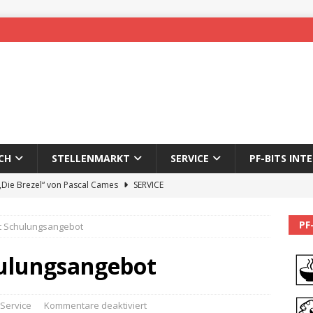
CH
STELLENMARKT
SERVICE
PF-BITS INT
 „Die Brezel“ von Pascal Cames
SERVICE
forzheim-Enz wieder online
STADTLEBEN
PF
t Schulungsangebot
eichnung des 65. Fasnetsumzugs Dillweißenstein
hulungsangebot
]
We’ll be back.
PF-BITS INTERN
Karadeniz: Der Mann hinter PF-Bits lebt nicht mehr
ALLGEMEIN
Service
Kommentare deaktiviert