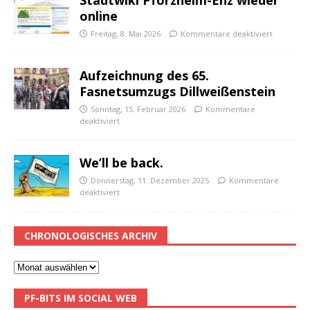
Stadtwiki Pforzheim-Enz wieder
online
Freitag, 8. Mai 2026
Kommentare deaktiviert
Aufzeichnung des 65.
Fasnetsumzugs Dillweißenstein
Sonntag, 15. Februar 2026
Kommentare
deaktiviert
We’ll be back.
Donnerstag, 11. Dezember 2025
Kommentare
deaktiviert
CHRONOLOGISCHES ARCHIV
PF-BITS IM SOCIAL WEB