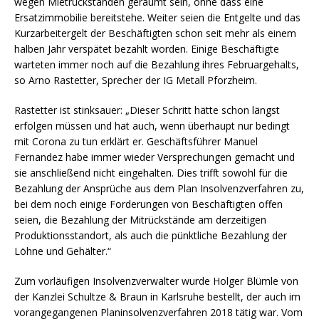
wegen Mietrückständen geräumt sein, ohne dass eine
Ersatzimmobilie bereitstehe. Weiter seien die Entgelte und das
Kurzarbeitergelt der Beschäftigten schon seit mehr als einem
halben Jahr verspätet bezahlt worden. Einige Beschäftigte
warteten immer noch auf die Bezahlung ihres Februargehalts,
so Arno Rastetter, Sprecher der IG Metall Pforzheim.
Rastetter ist stinksauer: „Dieser Schritt hätte schon längst
erfolgen müssen und hat auch, wenn überhaupt nur bedingt
mit Corona zu tun erklärt er. Geschäftsführer Manuel
Fernandez habe immer wieder Versprechungen gemacht und
sie anschließend nicht eingehalten. Dies trifft sowohl für die
Bezahlung der Ansprüche aus dem Plan Insolvenzverfahren zu,
bei dem noch einige Forderungen von Beschäftigten offen
seien, die Bezahlung der Mitrückstände am derzeitigen
Produktionsstandort, als auch die pünktliche Bezahlung der
Löhne und Gehälter.“
Zum vorläufigen Insolvenzverwalter wurde Holger Blümle von
der Kanzlei Schultze & Braun in Karlsruhe bestellt, der auch im
vorangegangenen Planinsolvenzverfahren 2018 tätig war. Vom