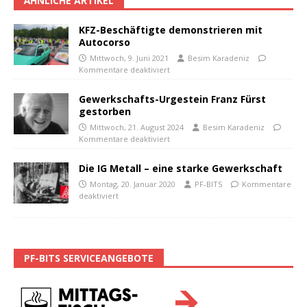
ÄHNLICHE ARTIKEL
KFZ-Beschäftigte demonstrieren mit
Autocorso
Mittwoch, 9. Juni 2021
Besim Karadeniz
Kommentare deaktiviert
Gewerkschafts-Urgestein Franz Fürst
gestorben
Mittwoch, 21. August 2024
Besim Karadeniz
Kommentare deaktiviert
Die IG Metall – eine starke Gewerkschaft
Montag, 20. Januar 2020
PF-BITS
Kommentare
deaktiviert
PF-BITS SERVICEANGEBOTE