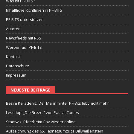
Was ist PF-BITS?
Inhaltliche Richtlinien in PF-BITS
PF-BITS unterstützen
Autoren
Newsfeeds mit RSS
Werben auf PF-BITS
Kontakt
Datenschutz
Impressum
NEUESTE BEITRÄGE
Besim Karadeniz: Der Mann hinter PF-Bits lebt nicht mehr
Lesetipp: „Die Brezel“ von Pascal Cames
Stadtwiki Pforzheim-Enz wieder online
Aufzeichnung des 65. Fasnetsumzugs Dillweißenstein