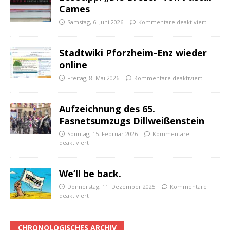
Cames
Samstag, 6. Juni 2026
Kommentare deaktiviert
Stadtwiki Pforzheim-Enz wieder
online
Freitag, 8. Mai 2026
Kommentare deaktiviert
Aufzeichnung des 65.
Fasnetsumzugs Dillweißenstein
Sonntag, 15. Februar 2026
Kommentare
deaktiviert
We’ll be back.
Donnerstag, 11. Dezember 2025
Kommentare
deaktiviert
CHRONOLOGISCHES ARCHIV