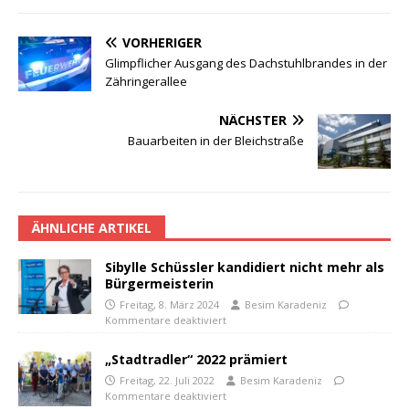
VORHERIGER
Glimpflicher Ausgang des Dachstuhlbrandes in der
Zähringerallee
NÄCHSTER
Bauarbeiten in der Bleichstraße
ÄHNLICHE ARTIKEL
Sibylle Schüssler kandidiert nicht mehr als
Bürgermeisterin
Freitag, 8. März 2024
Besim Karadeniz
Kommentare deaktiviert
„Stadtradler“ 2022 prämiert
Freitag, 22. Juli 2022
Besim Karadeniz
Kommentare deaktiviert