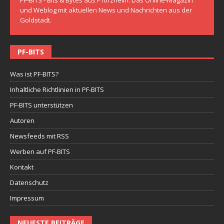
PF-BITS - Bits & Bytes aus Pforzheim. Das Online-Magazin
und Weblog mit aktuellen News und Nachrichten aus der
Goldstadt.
PF-BITS
Was ist PF-BITS?
Inhaltliche Richtlinien in PF-BITS
PF-BITS unterstützen
Autoren
Newsfeeds mit RSS
Werben auf PF-BITS
Kontakt
Datenschutz
Impressum
NEUESTE BEITRÄGE