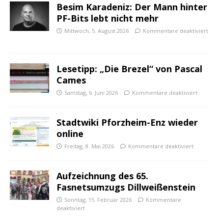
Besim Karadeniz: Der Mann hinter
PF-Bits lebt nicht mehr
Mittwoch, 5. August 2026
Kommentare deaktiviert
Lesetipp: „Die Brezel“ von Pascal
Cames
Samstag, 6. Juni 2026
Kommentare deaktiviert
Stadtwiki Pforzheim-Enz wieder
online
Freitag, 8. Mai 2026
Kommentare deaktiviert
Aufzeichnung des 65.
Fasnetsumzugs Dillweißenstein
Sonntag, 15. Februar 2026
Kommentare
deaktiviert