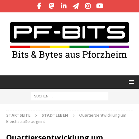
STARTSEITE
STADTLEBEN
Quartiersentwicklung um
Bleichstraße beginnt
Quartiersentwicklung um