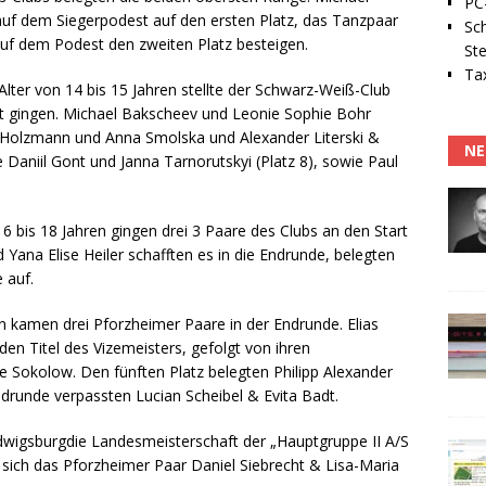
PC-
uf dem Siegerpodest auf den ersten Platz, das Tanzpaar
Sc
uf dem Podest den zweiten Platz besteigen.
Ste
Tax
 Alter von 14 bis 15 Jahren stellte der Schwarz-Weiß-Club
art gingen. Michael Bakscheev und Leonie Sophie Bohr
an Holzmann und Anna Smolska und Alexander Literski &
NE
 Daniil Gont und Janna Tarnorutskyi (Platz 8), sowie Paul
16 bis 18 Jahren gingen drei 3 Paare des Clubs an den Start
 Yana Elise Heiler schafften es in die Endrunde, belegten
e auf.
en kamen drei Pforzheimer Paare in der Endrunde. Elias
en Titel des Vizemeisters, gefolgt von ihren
e Sokolow. Den fünften Platz belegten Philipp Alexander
drunde verpassten Lucian Scheibel & Evita Badt.
wigsburgdie Landesmeisterschaft der „Hauptgruppe II A/S
e sich das Pforzheimer Paar Daniel Siebrecht & Lisa-Maria