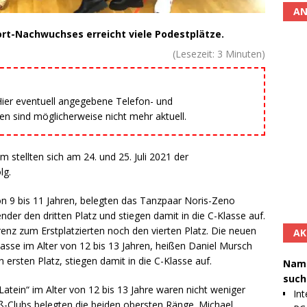
AN
t-Nachwuchses erreicht viele Podestplätze.
(Lesezeit:
3
Minuten)
 Hier eventuell angegebene Telefon- und
 sind möglicherweise nicht mehr aktuell.
stellten sich am 24. und 25. Juli 2021 der
lg.
 von 9 bis 11 Jahren, belegten das Tanzpaar Noris-Zeno
r den dritten Platz und stiegen damit in die C-Klasse auf.
renz zum Erstplatzierten noch den vierten Platz. Die neuen
AK
lasse im Alter von 12 bis 13 Jahren, heißen Daniel Mursch
 ersten Platz, stiegen damit in die C-Klasse auf.
Namh
such
 Latein“ im Alter von 12 bis 13 Jahre waren nicht weniger
Int
ß-Clubs belegten die beiden obersten Ränge. Michael