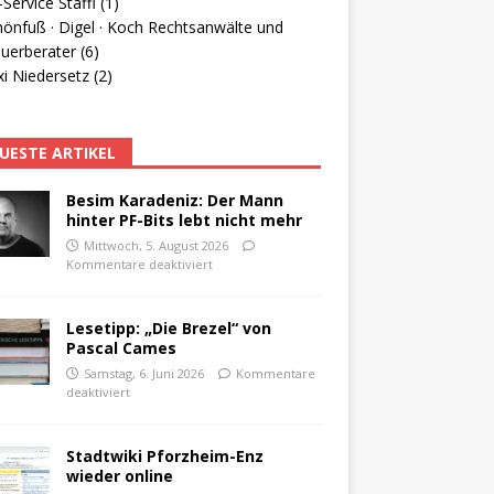
Service Staffl (1)
hönfuß · Digel · Koch Rechtsanwälte und
uerberater (6)
i Niedersetz (2)
UESTE ARTIKEL
Besim Karadeniz: Der Mann
hinter PF-Bits lebt nicht mehr
Mittwoch, 5. August 2026
Kommentare deaktiviert
Lesetipp: „Die Brezel“ von
Pascal Cames
Samstag, 6. Juni 2026
Kommentare
deaktiviert
Stadtwiki Pforzheim-Enz
wieder online