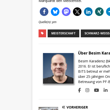
Marquardt den Meistertitel.
Quelle(n): pm
MEISTERSCHAFT
SCHWARZ-WEISS-
Über Besim Kar
Besim Karadeniz (bk
2016. Er ist berufli
BITS betreut er meh
über 25-jährigen On
Betreuung von PF-BI
VORHERIGER