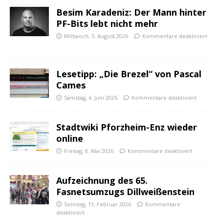
Besim Karadeniz: Der Mann hinter
PF-Bits lebt nicht mehr
Mittwoch, 5. August 2026
Kommentare deaktiviert
Lesetipp: „Die Brezel“ von Pascal
Cames
Samstag, 6. Juni 2026
Kommentare deaktiviert
Stadtwiki Pforzheim-Enz wieder
online
Freitag, 8. Mai 2026
Kommentare deaktiviert
Aufzeichnung des 65.
Fasnetsumzugs Dillweißenstein
Sonntag, 15. Februar 2026
Kommentare
deaktiviert