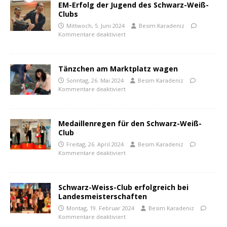
EM-Erfolg der Jugend des Schwarz-Weiß-
Clubs
Mittwoch, 5. Juni 2024
Besim Karadeniz
Kommentare deaktiviert
Tänzchen am Marktplatz wagen
Sonntag, 26. Mai 2024
Besim Karadeniz
Kommentare deaktiviert
Medaillenregen für den Schwarz-Weiß-
Club
Freitag, 26. April 2024
Besim Karadeniz
Kommentare deaktiviert
Schwarz-Weiss-Club erfolgreich bei
Landesmeisterschaften
Montag, 19. Februar 2024
Besim Karadeniz
Kommentare deaktiviert