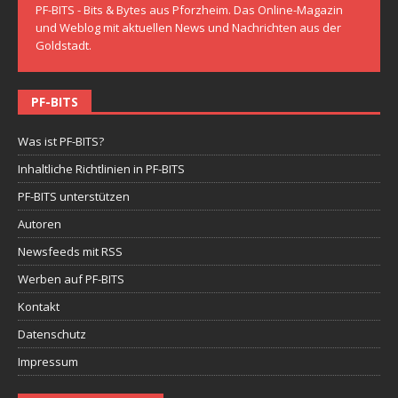
PF-BITS - Bits & Bytes aus Pforzheim. Das Online-Magazin
und Weblog mit aktuellen News und Nachrichten aus der
Goldstadt.
PF-BITS
Was ist PF-BITS?
Inhaltliche Richtlinien in PF-BITS
PF-BITS unterstützen
Autoren
Newsfeeds mit RSS
Werben auf PF-BITS
Kontakt
Datenschutz
Impressum