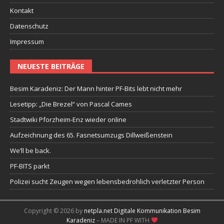
Kontakt
Datenschutz
Impressum
NEUESTE BEITRÄGE
Besim Karadeniz: Der Mann hinter PF-Bits lebt nicht mehr
Lesetipp: „Die Brezel“ von Pascal Cames
Stadtwiki Pforzheim-Enz wieder online
Aufzeichnung des 65. Fasnetsumzugs Dillweißenstein
We’ll be back.
PF-BITS parkt
Polizei sucht Zeugen wegen lebensbedrohlich verletzter Person
Copyright © 2026 by
netpla.net Digitale Kommunikation Besim
Karadeniz
– MADE IN PF WITH