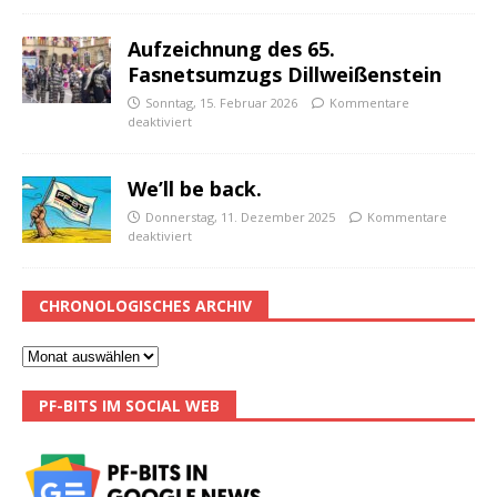
Aufzeichnung des 65.
Fasnetsumzugs Dillweißenstein
Sonntag, 15. Februar 2026
Kommentare
deaktiviert
We’ll be back.
Donnerstag, 11. Dezember 2025
Kommentare
deaktiviert
CHRONOLOGISCHES ARCHIV
PF-BITS IM SOCIAL WEB