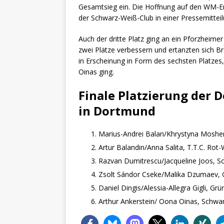
Gesamtsieg ein. Die Hoffnung auf den WM-Er
der Schwarz-Weiß-Club in einer Pressemitteil
Auch der dritte Platz ging an ein Pforzheime
zwei Plätze verbessern und ertanzten sich B
in Erscheinung in Form des sechsten Platzes,
Oinas ging.
Finale Platzierung der 
in Dortmund
Marius-Andrei Balan/Khrystyna Moshe
Artur Balandin/Anna Salita, T.T.C. Ro
Razvan Dumitrescu/Jacqueline Joos, 
Zsolt Sándor Cseke/Malika Dzumaev,
Daniel Dingis/Alessia-Allegra Gigli, G
Arthur Ankerstein/ Oona Oinas, Schwa