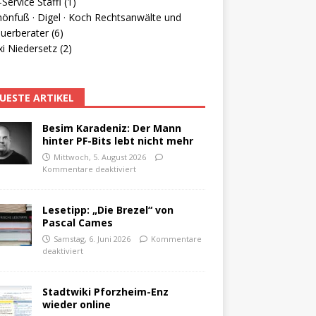
Service Staffl (1)
hönfuß · Digel · Koch Rechtsanwälte und
uerberater (6)
i Niedersetz (2)
UESTE ARTIKEL
Besim Karadeniz: Der Mann
hinter PF-Bits lebt nicht mehr
Mittwoch, 5. August 2026
Kommentare deaktiviert
Lesetipp: „Die Brezel“ von
Pascal Cames
Samstag, 6. Juni 2026
Kommentare
deaktiviert
Stadtwiki Pforzheim-Enz
wieder online