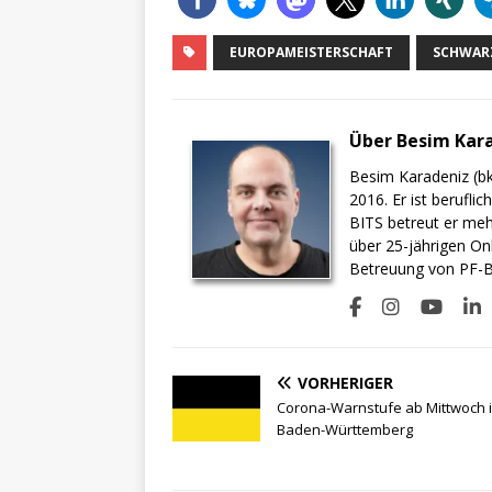
EUROPAMEISTERSCHAFT
SCHWARZ
Über Besim Kar
Besim Karadeniz (bk
2016. Er ist berufli
BITS betreut er meh
über 25-jährigen On
Betreuung von PF-BI
VORHERIGER
Corona-Warnstufe ab Mittwoch 
Baden-Württemberg