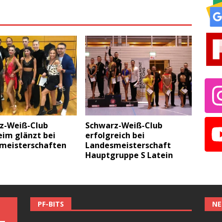
z-Weiß-Club
Schwarz-Weiß-Club
eim glänzt bei
erfolgreich bei
meisterschaften
Landesmeisterschaft
Hauptgruppe S Latein
PF-BITS
NE