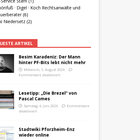
Service Staffl (1)
hönfuß · Digel · Koch Rechtsanwälte und
uerberater (6)
i Niedersetz (2)
UESTE ARTIKEL
Besim Karadeniz: Der Mann
hinter PF-Bits lebt nicht mehr
Mittwoch, 5. August 2026
Kommentare deaktiviert
Lesetipp: „Die Brezel“ von
Pascal Cames
Samstag, 6. Juni 2026
Kommentare
deaktiviert
Stadtwiki Pforzheim-Enz
wieder online