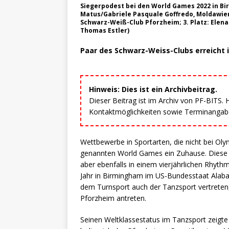
Siegerpodest bei den World Games 2022 in Bi
Matus/Gabriele Pasquale Goffredo, Moldawien;
Schwarz-Weiß-Club Pforzheim; 3. Platz: Elena
Thomas Estler)
Paar des Schwarz-Weiss-Clubs erreicht 
Hinweis: Dies ist ein Archivbeitrag.
Dieser Beitrag ist im Archiv von PF-BITS.
Kontaktmöglichkeiten sowie Terminangaben
Wettbewerbe in Sportarten, die nicht bei Ol
genannten World Games ein Zuhause. Diese 
aber ebenfalls in einem vierjährlichen Rhyt
Jahr in Birmingham im US-Bundesstaat Alabam
dem Turnsport auch der Tanzsport vertrete
Pforzheim antreten.
Seinen Weltklassestatus im Tanzsport zeigte