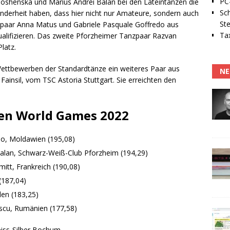
PC-
Moshenska und Marius Andrei Balan bei den Lateintänzen die
Sc
nderheit haben, dass hier nicht nur Amateure, sondern auch
Ste
fipaar Anna Matus und Gabriele Pasquale Goffredo aus
Tax
qualifizieren. Das zweite Pforzheimer Tanzpaar Razvan
latz.
ettbewerben der Standardtänze ein weiteres Paar aus
NE
insil, vom TSC Astoria Stuttgart. Sie erreichten den
den World Games 2022
o, Moldawien (195,08)
alan, Schwarz-Weiß-Club Pforzheim (194,29)
itt, Frankreich (190,08)
(187,04)
en (183,25)
escu, Rumänien (177,58)
eiss-Silber Bochum