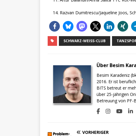
Razvan Dumitrescu/Jaqueline Joos, Sc
SCHWARZ-WEISS-CLUB
TANZSPO
Über Besim Kar
Besim Karadeniz (bk
2016. Er ist berufli
BITS betreut er meh
über 25-jährigen On
Betreuung von PF-BI
VORHERIGER