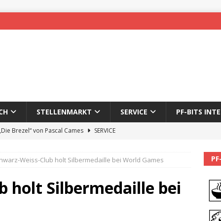
CH
STELLENMARKT
SERVICE
PF-BITS INT
 „Die Brezel“ von Pascal Cames
SERVICE
forzheim-Enz wieder online
STADTLEBEN
PF
hwarz-Weiss-Club holt Silbermedaille bei World Games
eichnung des 65. Fasnetsumzugs Dillweißenstein
 holt Silbermedaille bei
]
We’ll be back.
PF-BITS INTERN
Karadeniz: Der Mann hinter PF-Bits lebt nicht mehr
ALLGEMEIN