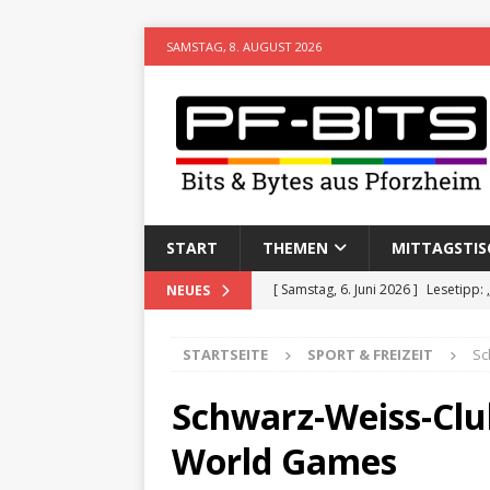
SAMSTAG, 8. AUGUST 2026
START
THEMEN
MITTAGSTIS
[ Samstag, 6. Juni 2026 ]
Lesetipp:
NEUES
[ Freitag, 8. Mai 2026 ]
Stadtwiki P
STARTSEITE
SPORT & FREIZEIT
Sc
[ Sonntag, 15. Februar 2026 ]
Aufz
VERANSTALTUNGEN
Schwarz-Weiss-Club
[ Donnerstag, 11. Dezember 2025 
World Games
[ Mittwoch, 5. August 2026 ]
Besim 