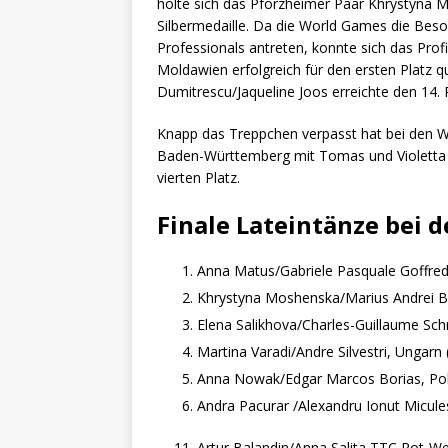
holte sich das Pforzheimer Paar Khrystyna 
Silbermedaille. Da die World Games die Beso
Professionals antreten, konnte sich das Pro
Moldawien erfolgreich für den ersten Platz 
Dumitrescu/Jaqueline Joos erreichte den 14. P
Knapp das Treppchen verpasst hat bei den W
Baden-Württemberg mit Tomas und Violetta Fa
vierten Platz.
Finale Lateintänze bei 
Anna Matus/Gabriele Pasquale Goffred
Khrystyna Moshenska/Marius Andrei B
Elena Salikhova/Charles-Guillaume Schm
Martina Varadi/Andre Silvestri, Ungarn 
Anna Nowak/Edgar Marcos Borias, Pol
Andra Pacurar /Alexandru Ionut Micul
Artur Balandin/Anna Salita TTC Rot-W