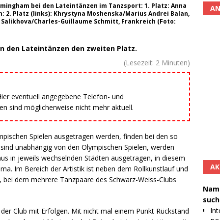
rmingham bei den Lateintänzen im Tanzsport: 1. Platz: Anna
AN
 2. Platz (links): Khrystyna Moshenska/Marius Andrei Balan,
 Salikhova/Charles-Guillaume Schmitt, Frankreich (Foto:
in den Lateintänzen den zweiten Platz.
(Lesezeit:
2
Minuten)
 Hier eventuell angegebene Telefon- und
 sind möglicherweise nicht mehr aktuell.
ympischen Spielen ausgetragen werden, finden bei den so
sind unabhängig von den Olympischen Spielen, werden
hmus in jeweils wechselnden Städten ausgetragen, in diesem
AK
a. Im Bereich der Artistik ist neben dem Rollkunstlauf und
n, bei dem mehrere Tanzpaare des Schwarz-Weiss-Clubs
Namh
such
Int
 der Club mit Erfolgen. Mit nicht mal einem Punkt Rückstand