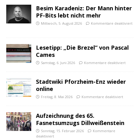
Besim Karadeniz: Der Mann hinter
PF-Bits lebt nicht mehr
Mittwoch, 5. August 2026
Kommentare deaktiviert
Lesetipp: „Die Brezel“ von Pascal
Cames
Samstag, 6. Juni 2026
Kommentare deaktiviert
Stadtwiki Pforzheim-Enz wieder
online
Freitag, 8. Mai 2026
Kommentare deaktiviert
Aufzeichnung des 65.
Fasnetsumzugs Dillweißenstein
Sonntag, 15. Februar 2026
Kommentare
deaktiviert