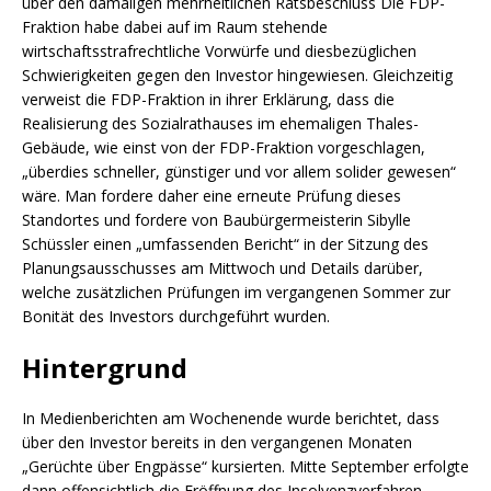
über den damaligen mehrheitlichen Ratsbeschluss Die FDP-
Fraktion habe dabei auf im Raum stehende
wirtschaftsstrafrechtliche Vorwürfe und diesbezüglichen
Schwierigkeiten gegen den Investor hingewiesen. Gleichzeitig
verweist die FDP-Fraktion in ihrer Erklärung, dass die
Realisierung des Sozialrathauses im ehemaligen Thales-
Gebäude, wie einst von der FDP-Fraktion vorgeschlagen,
„überdies schneller, günstiger und vor allem solider gewesen“
wäre. Man fordere daher eine erneute Prüfung dieses
Standortes und fordere von Baubürgermeisterin Sibylle
Schüssler einen „umfassenden Bericht“ in der Sitzung des
Planungsausschusses am Mittwoch und Details darüber,
welche zusätzlichen Prüfungen im vergangenen Sommer zur
Bonität des Investors durchgeführt wurden.
Hintergrund
In Medienberichten am Wochenende wurde berichtet, dass
über den Investor bereits in den vergangenen Monaten
„Gerüchte über Engpässe“ kursierten. Mitte September erfolgte
dann offensichtlich die Eröffnung des Insolvenzverfahren.