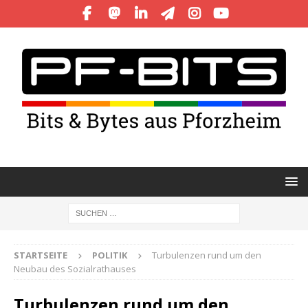
STARTSEITE
POLITIK
Turbulenzen rund um den
Neubau des Sozialrathauses
Turbulenzen rund um den