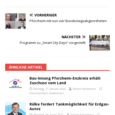
VORHERIGER
Pforzheim mit nun vier Bundestagsabgeordneten
NÄCHSTER
Programm zu „Smart City Days“ vorgestellt
ÄHNLICHE ARTIKEL
Bau-Innung Pforzheim-Enzkreis erhält
Zuschuss vom Land
Montag, 17. Januar 2022
Besim Karadeniz
Kommentare deaktiviert
Rülke fordert Tankmöglichkeit für Erdgas-
Autos
Montag, 26. April 2021
Besim Karadeniz