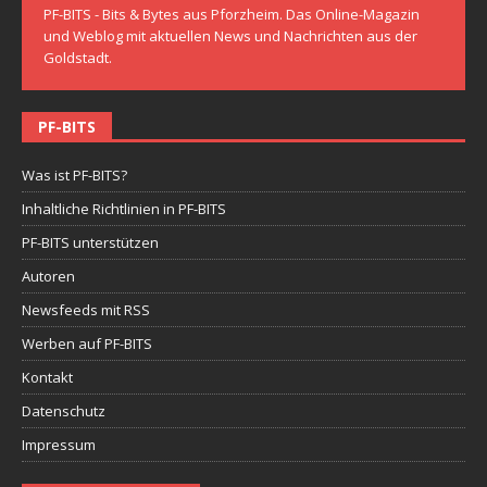
PF-BITS - Bits & Bytes aus Pforzheim. Das Online-Magazin
und Weblog mit aktuellen News und Nachrichten aus der
Goldstadt.
PF-BITS
Was ist PF-BITS?
Inhaltliche Richtlinien in PF-BITS
PF-BITS unterstützen
Autoren
Newsfeeds mit RSS
Werben auf PF-BITS
Kontakt
Datenschutz
Impressum