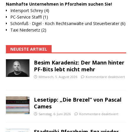
Namhafte Unternehmen in Pforzheim suchen Sie!
Intersport Schrey (4)
PC-Service Staffl (1)
Schönfuß · Digel · Koch Rechtsanwälte und Steuerberater (6)
Taxi Niedersetz (2)
NEUESTE ARTIKEL
Besim Karadeniz: Der Mann hinter
PF-Bits lebt nicht mehr
Mittwoch, 5. August 2026
Kommentare deaktiviert
Lesetipp: „Die Brezel“ von Pascal
Cames
Samstag, 6. Juni 2026
Kommentare deaktiviert
Stadtwiki Pforzheim-Enz wieder