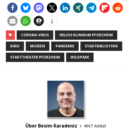
CORONA-VIRUS
HELIOS KLINIKUM PFORZHEIM
KINO
MUSEEN
PANDEMIE
STADTBIBLIOTHEK
STADTTHEATER PFORZHEIM
WILDPARK
Über Besim Karadeniz
4907 Artikel